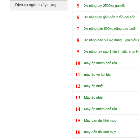
khác
5
Dịch vụ ngành xây dựng
Xe nâng tay 2500kg gamlift
6
Xe nâng tay gắn cân 2 tấn giá sốc
7
Xe nâng bàn 800kg nâng cao 1m5
8
Xe nâng cao 500kg nâng ...gía siêu 
9
Xe nâng tay cao 1 tấn l... giá rẻ tại 
10
máy ép nhôm phế liệu
11
máy ép vỏ lon bia
12
máy ép nhiệt
13
Máy ép nhiệt
14
Máy ép nhôm,phế liệu
15
Máy cán dài khô mực
16
máy cán dài khô mực