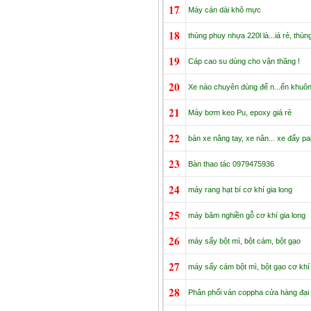
17
Máy cán dài khô mực
18
thùng phuy nhựa 220l là...iá rẻ, thù
19
Cáp cao su dùng cho vận thăng !
20
Xe nào chuyên dùng để n...ển khuôn 
21
Máy bơm keo Pu, epoxy giá rẻ
22
bán xe nâng tay, xe nân... xe đẩy pal
23
Bàn thao tác 0979475936
24
máy rang hạt bí cơ khí gia long
25
máy băm nghiền gỗ cơ khí gia long
26
máy sấy bột mì, bột cám, bột gạo
27
máy sấy cám bột mì, bột gạo cơ khí 
28
Phân phối ván coppha cửa hàng đại 