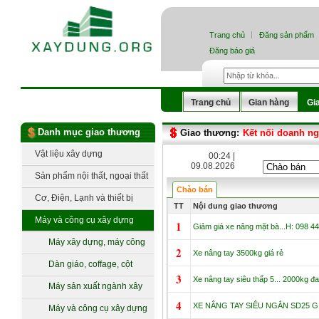
Trang chủ
Đăng sản phẩm
Đăng báo giá
Trang chủ
Gian hàng
Gi
Danh mục giao thương
Giao thương:
Kết nối doanh n
Vật liệu xây dựng
00:24 |
09.08.2026
Sản phẩm nội thất, ngoại thất
Chào bán
Cơ, Điện, Lạnh và thiết bị
TT
Nội dung giao thương
công nghệ
Máy và công cụ xây dựng
1
Giảm giá xe nâng mặt bà...H: 098 4
Máy xây dựng, máy công
2
Xe nâng tay 3500kg giá rẻ
trình
Dàn giáo, coffage, cột
3
Xe nâng tay siêu thấp 5... 2000kg đ
chống, ván khuôn
Máy sản xuất ngành xây
4
dựng
XE NÂNG TAY SIÊU NGẮN SD25 G
Máy và công cụ xây dựng