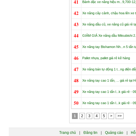
41
Bánh đặc xe nâng hiệu m...9,700-12
42
Xe nâng cây cảnh, chậu hoa lên xe t
43
Xe nâng dầu cũ, xe nâng cũ giá rẻ t
44
GIẢM GIÁ Xe nâng dầu Mitsubishi 2.
45
Xe nâng tay Bishamon Nh...n 5 tấn t
46
Pallet nhựa, pallet giá rẻ kê hàng
47
Xe nâng bán tự động 1 t...ng điện đẩy
48
Xe nâng tay cao 1 tấn, ... giá rẻ tại 
49
Xe nâng tay cao 1 tấn l...k giá rẻ - 
50
Xe nâng tay cao 1 tấn l...k giá rẻ - 
1
2
3
4
5
>
>>
Trang chủ
|
Đăng tin
|
Quảng cáo
|
Hỗ 