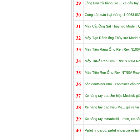
29
Lồng lưới trữ hàng, xe ... xe đẩy tay
30
Cung cấp các loại thùng...l: 0963.8
31
Máy Cắt Ống Sắt Thủy lực Model :
32
Máy Tạo Rãnh ống Thủy lực Model 
33
Máy Tiện Răng Ống Ren Rex N100
34
Máy TaRô Ren ỐNG Rex NT80A Re
35
Máy Tiện Ren Ống Rex NT50A Rex
36
bán container kho - container văn p
37
Xe nâng tay cao 3m hiệu Meditek giá
38
Xe nâng tay cao hiệu Me... giá rẻ tạ
39
Xe nâng tay mitsubishi,...mon, xe nâ
40
Pallet nhựa cũ, pallet nhựa giá rẻ tạ