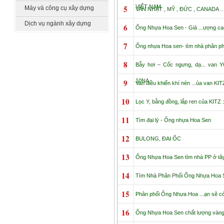
công nghệ
5
VIỆT NAM
Máy và công cụ xây dựng
VAN NHẬT , MỸ , ĐỨC , CANADA 
Dịch vụ ngành xây dựng
6
Ống Nhựa Hoa Sen - Giá ...ượng ca
7
Ống nhựa Hoa sen- tìm nhà phân phối
8
Bẫy hơi – Cốc ngưng, dạ... van 
9
10NA
Van điều khiển khí nén ...ủa van KIT
10
Lọc Y, bằng đồng, lắp ren của KITZ :
11
Tìm đại lý - Ống nhựa Hoa Sen
12
BULONG, ĐAI ỐC
13
Ống Nhựa Hoa Sen tìm nhà PP ở tâ
14
Tìm Nhà Phân Phối Ống Nhựa Hoa 
15
Phân phối Ống Nhựa Hoa ...ạn sẽ có
16
Ống Nhựa Hoa Sen chất lượng vàng-