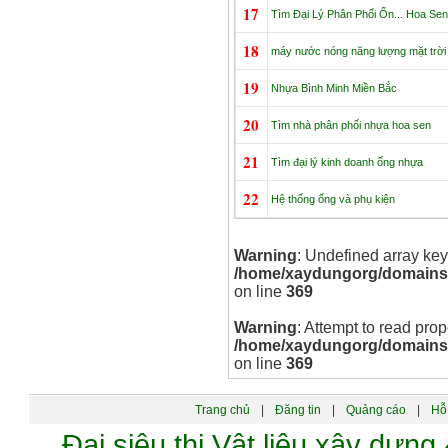
17
Tìm Đại Lý Phân Phối Ốn... Hoa Sen
18
máy nước nóng năng lượng mặt trời
19
Nhựa Bình Minh Miền Bắc
20
Tìm nhà phân phối nhựa hoa sen
21
Tìm đại lý kinh doanh ống nhựa
22
Hệ thống ống và phụ kiện
Warning
: Undefined array key
/home/xaydungorg/domains/xa
on line
369
Warning
: Attempt to read prop
/home/xaydungorg/domains/xa
on line
369
Trang chủ
|
Đăng tin
|
Quảng cáo
|
Hỗ 
Đại siêu thị Vật liệu xây dự