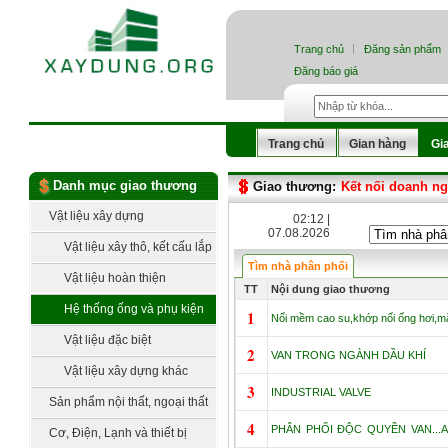
Trang chủ
Đăng sản phẩm
Đăng báo giá
Trang chủ
Gian hàng
Gi
Danh mục giao thương
Giao thương:
Kết nối doanh n
Vật liệu xây dựng
02:12 |
07.08.2026
Vật liệu xây thô, kết cấu lắp
Tìm nhà phân phối
dựng
Vật liệu hoàn thiện
TT
Nội dung giao thương
Hệ thống ống và phụ kiện
1
Nối mềm cao su,khớp nối ống hơi,m
Vật liệu đặc biệt
2
VAN TRONG NGÀNH DẦU KHÍ
Vật liệu xây dựng khác
3
INDUSTRIAL VALVE
Sản phẩm nội thất, ngoại thất
4
PHÂN PHỐI ĐỘC QUYỀN VAN...A
Cơ, Điện, Lạnh và thiết bị