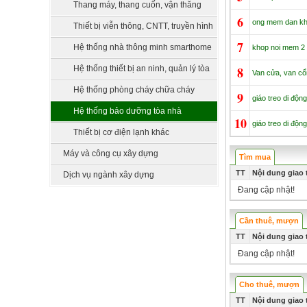
xử lý nước
Thang máy, thang cuốn, vận thăng
6
ong mem dan khi
Thiết bị viễn thông, CNTT, truyền hình
7
Hệ thống nhà thông minh smarthome
khop noi mem 2 
Hệ thống thiết bị an ninh, quản lý tòa
8
Van cửa, van cổn
nhà
Hệ thống phòng cháy chữa cháy
9
giáo treo di độn
Hệ thống bảo dưỡng tòa nhà
10
giáo treo di độn
Thiết bị cơ điện lạnh khác
Máy và công cụ xây dựng
Tìm mua
TT
Nội dung giao
Dịch vụ ngành xây dựng
Đang cập nhật!
Cần thuê, mượn
TT
Nội dung giao
Đang cập nhật!
Cho thuê, mượn
TT
Nội dung giao