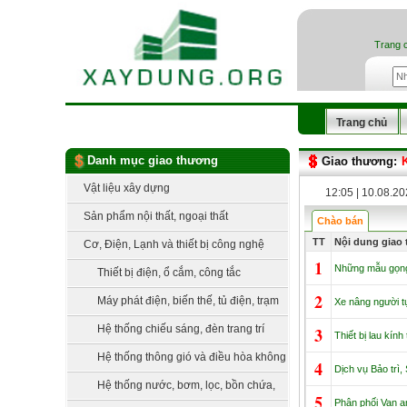
Trang 
Trang chủ
Danh mục giao thương
Giao thương:
Vật liệu xây dựng
12:05 | 10.08.2
Sản phẩm nội thất, ngoại thất
Chào bán
TT
Nội dung giao
Cơ, Điện, Lạnh và thiết bị công nghệ
1
Những mẫu gọng 
Thiết bị điện, ổ cắm, công tắc
2
Máy phát điện, biến thế, tủ điện, trạm
Xe nâng người tự
điện
Hệ thống chiếu sáng, đèn trang trí
3
Thiết bị lau kín
Hệ thống thông gió và điều hòa không
4
Dịch vụ Bảo trì,
khí
Hệ thống nước, bơm, lọc, bồn chứa,
5
Phân phối Van a