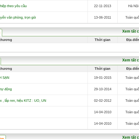
hiệp theo yêu cầu
22-11-2013
Hà Nội
yển văn phòng, trọn gói
13-06-2011
Toàn qu
Xem tất 
i
 thương
Thời gian
Địa điể
Xem tất 
 thương
Thời gian
Địa điể
H SẠN
19-01-2015
Toàn qu
 tự động
29-10-2014
Toàn qu
ox , lắp ren, hiệu KITZ : UO, UN
02-02-2012
Toàn qu
14-04-2010
Toàn qu
14-04-2010
Toàn qu
Xem tất 
làm