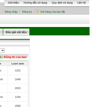
Giới thiệu
Hướng dẫn sử dụng
Quy định sử dụng
Liên hệ
Đăng nhập
Đăng ký
Giỏ hàng của bạn
(
0
)
Báo giá vật liệu
cả
|
Đăng tin của bạn
m
Lượt xem
ốc
1202
inh
1648
2003
inh
1294
ốc
1858