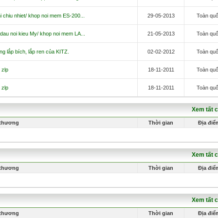
 chiu nhiet/ khop noi mem ES-200...
29-05-2013
Toàn qu
dau noi kieu My/ khop noi mem LA...
21-05-2013
Toàn qu
g lắp bích, lắp ren của KITZ.
02-02-2012
Toàn qu
g zlp
18-11-2011
Toàn qu
g zlp
18-11-2011
Toàn qu
Xem tất 
 thương
Thời gian
Địa điể
Xem tất 
 thương
Thời gian
Địa điể
Xem tất 
 thương
Thời gian
Địa điể