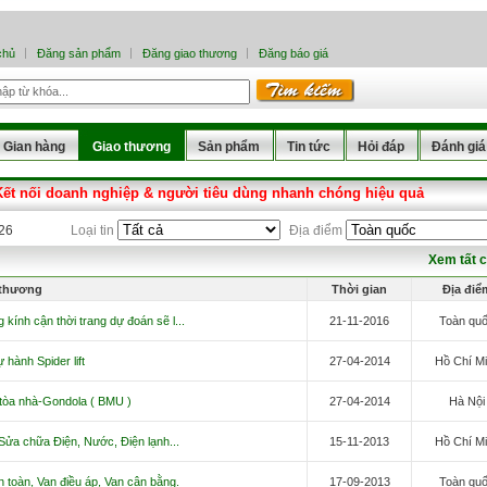
chủ
Đăng sản phẩm
Đăng giao thương
Đăng báo giá
Gian hàng
Giao thương
Sản phẩm
Tin tức
Hỏi đáp
Đánh giá
Kết nối doanh nghiệp & người tiêu dùng nhanh chóng hiệu quả
026
Loại tin
Địa điểm
Xem tất 
 thương
Thời gian
Địa điể
kính cận thời trang dự đoán sẽ l...
21-11-2016
Toàn qu
 hành Spider lift
27-04-2014
Hồ Chí M
h tòa nhà-Gondola ( BMU )
27-04-2014
Hà Nội
 Sửa chữa Điện, Nước, Điện lạnh...
15-11-2013
Hồ Chí M
n toàn, Van điều áp, Van cân bằng.
17-09-2013
Toàn qu