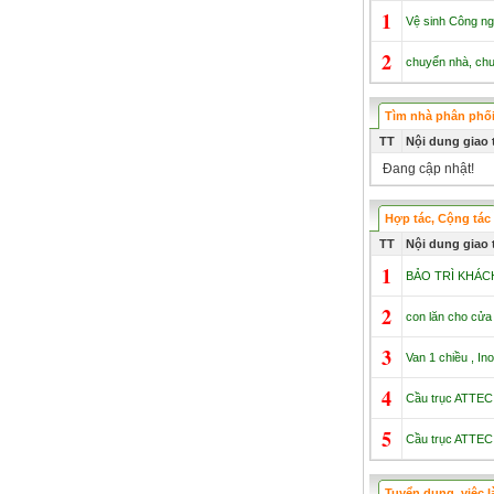
1
Vệ sinh Công ng
2
chuyển nhà, chu
Tìm nhà phân phố
TT
Nội dung giao
Đang cập nhật!
Hợp tác, Cộng tác
TT
Nội dung giao
1
BẢO TRÌ KHÁC
2
con lăn cho cửa
3
Van 1 chiều , In
4
Cầu trục ATTEC
5
Cầu trục ATTEC
Tuyển dụng, việc 