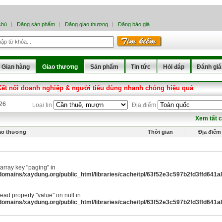
chủ
Đăng sản phẩm
Đăng giao thương
Đăng báo giá
Gian hàng
Giao thương
Sản phẩm
Tin tức
Hỏi đáp
Đánh giá
Kết nối doanh nghiệp & người tiêu dùng nhanh chóng hiệu quả
026
Loại tin
Địa điểm
Xem tất 
ao thương
Thời gian
Địa điểm
array key "paging" in
omains/xaydung.org/public_html/libraries/cache/tpl/63f52e3c597b2fd3ffd641a8a
 read property "value" on null in
omains/xaydung.org/public_html/libraries/cache/tpl/63f52e3c597b2fd3ffd641a8a