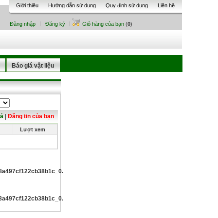
Giới thiệu
Hướng dẫn sử dụng
Quy định sử dụng
Liên hệ
Đăng nhập
Đăng ký
Giỏ hàng của bạn
(
0
)
Báo giá vật liệu
cả
|
Đăng tin của bạn
Lượt xem
497cf122cb38b1c_0.file.list_all_advertises.tpl.php
497cf122cb38b1c_0.file.list_all_advertises.tpl.php