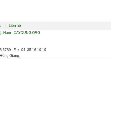
u
|
Liên hệ
 Việt Nam - XAYDUNG.ORG
 6789 . Fax: 04. 35 16 19 19
 Hồng Giang.