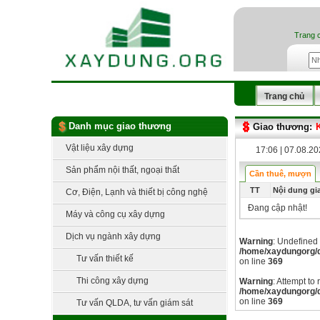
Trang 
Trang chủ
Danh mục giao thương
Giao thương:
Vật liệu xây dựng
17:06 | 07.08.2
Sản phẩm nội thất, ngoại thất
Cần thuê, mượn
TT
Nội dung gi
Cơ, Điện, Lạnh và thiết bị công nghệ
Đang cập nhật!
Máy và công cụ xây dựng
Dịch vụ ngành xây dựng
Warning
: Undefined 
/home/xaydungorg/d
Tư vấn thiết kế
on line
369
Thi công xây dựng
Warning
: Attempt to
/home/xaydungorg/d
on line
369
Tư vấn QLDA, tư vấn giám sát