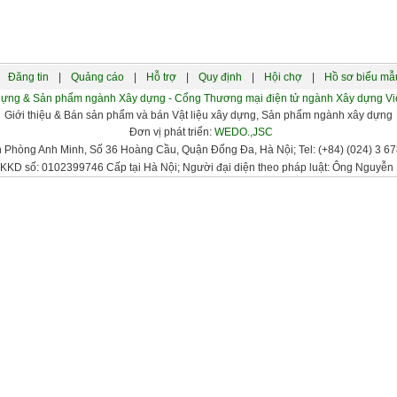
Đăng tin
|
Quảng cáo
|
Hỗ trợ
|
Quy định
|
Hội chợ
|
Hồ sơ biểu mẫ
xây dựng & Sản phẩm ngành Xây dựng - Cổng Thương mại điện tử ngành Xây dựng
Giới thiệu & Bán sản phẩm và bán Vật liệu xây dựng, Sản phẩm ngành xây dựng
Đơn vị phát triển:
WEDO.,JSC
n Phòng Anh Minh, Số 36 Hoàng Cầu, Quận Đống Đa, Hà Nội; Tel: (+84) (024) 3 678
KKD số: 0102399746 Cấp tại Hà Nội; Người đại diện theo pháp luật: Ông Nguyễn