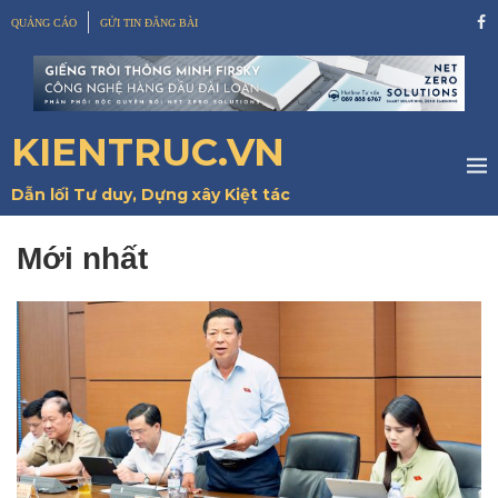
QUẢNG CÁO
GỬI TIN ĐĂNG BÀI
KIENTRUC.VN
Dẫn lối Tư duy, Dựng xây Kiệt tác
Mới nhất