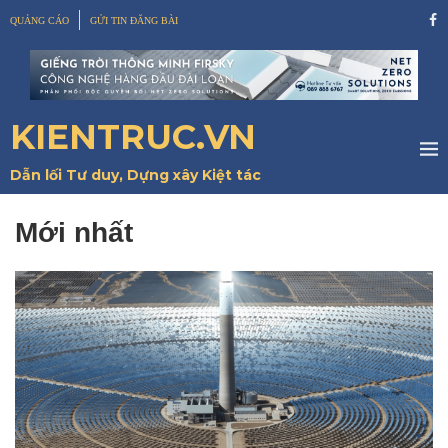
QUẢNG CÁO
GỬI TIN ĐĂNG BÀI
KIENTRUC.VN
Dẫn lối Tư duy, Dựng xây Kiệt tác
Mới nhất