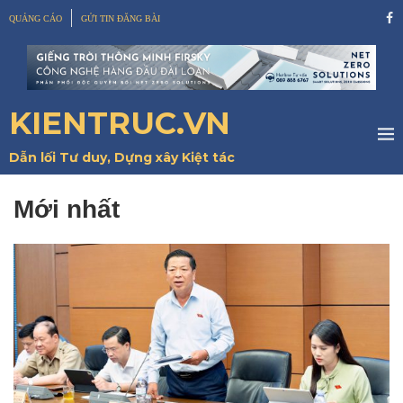
QUẢNG CÁO
GỬI TIN ĐĂNG BÀI
KIENTRUC.VN
Dẫn lối Tư duy, Dựng xây Kiệt tác
Mới nhất