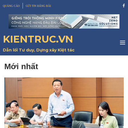
QUẢNG CÁO
GỬI TIN ĐĂNG BÀI
KIENTRUC.VN
Dẫn lối Tư duy, Dựng xây Kiệt tác
Mới nhất