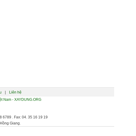
u
|
Liên hệ
 Việt Nam - XAYDUNG.ORG
 6789 . Fax: 04. 35 16 19 19
 Hồng Giang.