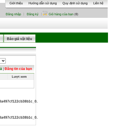
Giới thiệu
Hướng dẫn sử dụng
Quy định sử dụng
Liên hệ
Đăng nhập
Đăng ký
Giỏ hàng của bạn
(
0
)
Báo giá vật liệu
cả
|
Đăng tin của bạn
Lượt xem
497cf122cb38b1c_0.file.list_all_advertises.tpl.php
497cf122cb38b1c_0.file.list_all_advertises.tpl.php