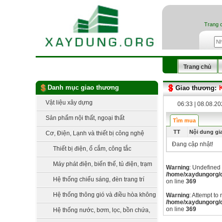
Trang 
Trang chủ
Danh mục giao thương
Giao thương:
Vật liệu xây dựng
06:33 | 08.08.2
Sản phẩm nội thất, ngoại thất
Tìm mua
TT
Nội dung gi
Cơ, Điện, Lạnh và thiết bị công nghệ
Đang cập nhật!
Thiết bị điện, ổ cắm, công tắc
Máy phát điện, biến thế, tủ điện, trạm
Warning
: Undefined 
/home/xaydungorg/d
điện
Hệ thống chiếu sáng, đèn trang trí
on line
369
Hệ thống thông gió và điều hòa không
Warning
: Attempt to
/home/xaydungorg/d
khí
on line
369
Hệ thống nước, bơm, lọc, bồn chứa,