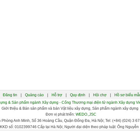
Đăng tin
|
Quảng cáo
|
Hỗ trợ
|
Quy định
|
Hội chợ
|
Hồ sơ biểu mẫ
xây dựng & Sản phẩm ngành Xây dựng - Cổng Thương mại điện tử ngành Xây dựng
Giới thiệu & Bán sản phẩm và bán Vật liệu xây dựng, Sản phẩm ngành xây dựng
Đơn vị phát triển:
WEDO.,JSC
n Phòng Anh Minh, Số 36 Hoàng Cầu, Quận Đống Đa, Hà Nội; Tel: (+84) (024) 3 678
KKD số: 0102399746 Cấp tại Hà Nội; Người đại diện theo pháp luật: Ông Nguyễn