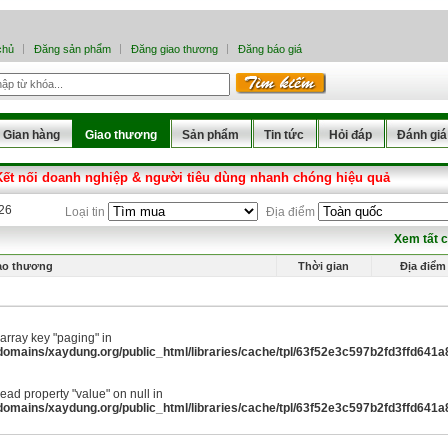
chủ
Đăng sản phẩm
Đăng giao thương
Đăng báo giá
Gian hàng
Giao thương
Sản phẩm
Tin tức
Hỏi đáp
Đánh giá
Kết nối doanh nghiệp & người tiêu dùng nhanh chóng hiệu quả
026
Loại tin
Địa điểm
Xem tất 
ao thương
Thời gian
Địa điểm
array key "paging" in
omains/xaydung.org/public_html/libraries/cache/tpl/63f52e3c597b2fd3ffd641a8a
 read property "value" on null in
omains/xaydung.org/public_html/libraries/cache/tpl/63f52e3c597b2fd3ffd641a8a