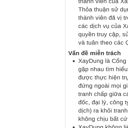
thành viên của X
Thỏa thuận sử dụ
thành viên đã vị 
các dịch vụ của 
quyền truy cập, s
và tuân theo các 
Vấn đề miễn trách
XayDung là Cổng 
gặp nhau tìm hiểu
được thực hiện t
đứng ngoài mọi gi
tranh chấp giữa c
đốc, đại lý, công t
dịch) ra khỏi tra
không chịu bất cứ
XayDung không liê