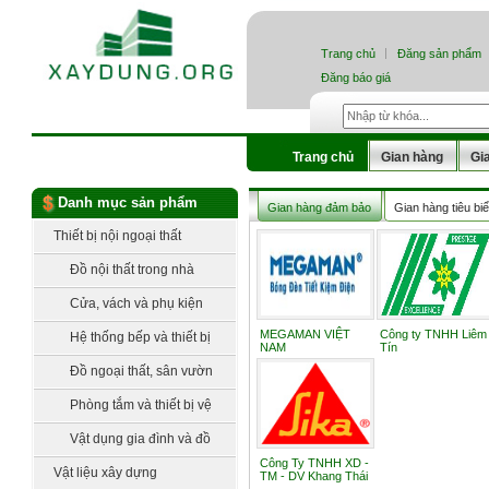
Trang chủ
Đăng sản phẩm
Đăng báo giá
Trang chủ
Gian hàng
Gi
Danh mục sản phẩm
Gian hàng đảm bảo
Gian hàng tiêu bi
Thiết bị nội ngoại thất
Đồ nội thất trong nhà
Cửa, vách và phụ kiện
MEGAMAN VIỆT
Công ty TNHH Liêm
Hệ thống bếp và thiết bị
NAM
Tín
bếp
Đồ ngoại thất, sân vườn
Phòng tắm và thiết bị vệ
sinh
Vật dụng gia đình và đồ
Công Ty TNHH XD -
làm vườn
Vật liệu xây dựng
TM - DV Khang Thái