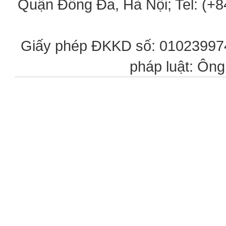
Quận Đống Đa, Hà Nội; Tel: (+84
Giấy phép ĐKKD số: 0102399746
pháp luật: Ôn