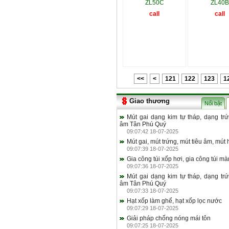
ZL50C
ZL40B
call
call
<<
<
121
122
123
1
Giao thương
Nổi bật
Mút gai dạng kim tự tháp, dạng trứ
âm Tân Phú Quý
09:07:42 18-07-2025
Mút gai, mút trứng, mút tiêu âm, mút 
09:07:39 18-07-2025
Gia công túi xốp hơi, gia công túi m
09:07:36 18-07-2025
Mút gai dạng kim tự tháp, dạng trứ
âm Tân Phú Quý
09:07:33 18-07-2025
Hạt xốp làm ghế, hạt xốp lọc nước
09:07:29 18-07-2025
Giải pháp chống nóng mái tôn
09:07:25 18-07-2025