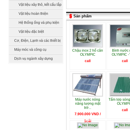
Vật liệu xây thô, kết cấu lắp
dựng
Vật liệu hoàn thiện
Sản phẩm
Hệ thống ống và phụ kiện
Vật liệu đặc biệt
Cơ, Điện, Lạnh và các thiết bị
công nghệ
Máy móc và công cụ
Chậu inox 2 hố cân
Bình nước
OLYMPIC
OLYMPIC -T
Dịch vụ ngành xây dựng
call
call
Máy nước nóng
Tấm lợp són
năng lượng mặt
OLYMP
trờ...
call
7.900.000 VND /
1cái