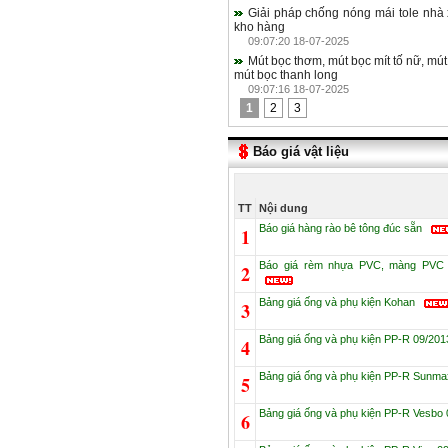
Giải pháp chống nóng mái tole nhà
kho hàng
09:07:20 18-07-2025
Mút bọc thơm, mút bọc mít tố nữ, mút
mút bọc thanh long
09:07:16 18-07-2025
1
2
3
Báo giá vật liệu
TT
Nội dung
ning
: Undefined array key "class" in
Báo giá hàng rào bê tông đúc sẵn
1
e/xaydungorg/domains/xaydung.org/public_h
Báo giá rèm nhựa PVC, màng PVC ng
2
ine
46
Bảng giá ống và phụ kiện Kohan
3
"javascript:void(0)"
Bảng giá ống và phụ kiện PP-R 09/20
4
ick="objDownload.listDownloadHomeShopbuild(
Bảng giá ống và phụ kiện PP-R Sunm
5
VLXD từ Bộ Xây dựng
Bảng giá ống và phụ kiện PP-R Vesbo
6
ning
: Undefined array key "class" in