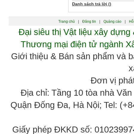
Danh sách trả lời ()
Trang chủ
|
Đăng tin
|
Quảng cáo
|
Hỗ 
Đại siêu thị Vật liệu xây dự
Thương mại điện tử ngành 
Giới thiệu & Bán sản phẩm và 
x
Đơn vị phát
Địa chỉ: Tầng 10 tòa nhà Vă
Quận Đống Đa, Hà Nội; Tel: (+84
Giấy phép ĐKKD số: 0102399746