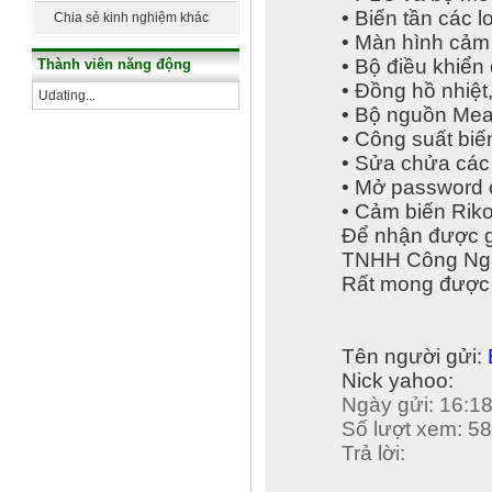
dựng
• Biến tần các 
Chia sẻ kinh nghiệm khác
• Màn hình cảm 
• Bộ điều khiển
Thành viên năng động
• Đồng hồ nhiệt
Udating...
• Bộ nguồn Me
• Công suất biế
• Sửa chửa các l
• Mở password c
• Cảm biến Rik
Để nhận được gi
TNHH Công Ng
Rất mong được 
Tên người gửi:
Nick yahoo:
Ngày gửi: 16:18
Số lượt xem: 5
Trả lời: