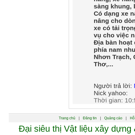
sàng khung, 
Có d
ạ
ng xe n
nâng cho dòn
xe có t
ả
i tr
ọ
n
v
ụ
cho vi
ệ
c 
Đ
ị
a bàn ho
ạ
t
phía nam nh
Nh
ơ
n Tr
ạ
ch, 
Th
ơ
,...
Người trả lời:
Nick yahoo:
Thời gian: 10:
Trang chủ
|
Đăng tin
|
Quảng cáo
|
Hỗ 
Đại siêu thị Vật liệu xây dự