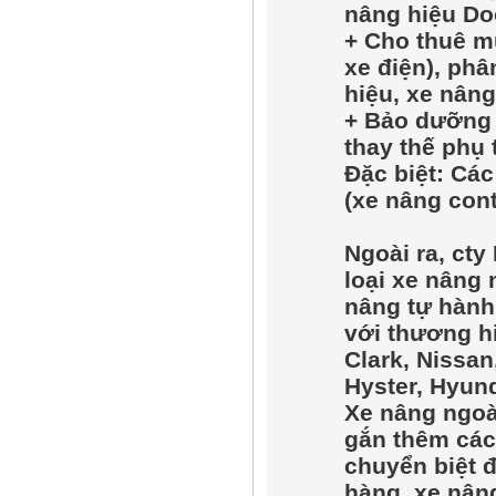
nâng hi
ệ
u Do
+ Cho thuê m
xe đi
ệ
n), phâ
hi
ệ
u, xe nâng
+ B
ả
o d
ưỡ
ng
thay th
ế
ph
ụ
Đ
ặ
c bi
ệ
t: Cá
(xe nâng cont
Ngoài ra, cty
lo
ạ
i xe nâng 
nâng t
ự
hành.
v
ớ
i th
ươ
ng h
Clark, Nissa
Hyster, Hyunda
Xe nâng ngoà
g
ắ
n thêm các
chuy
ể
n bi
ệ
t 
hàng, xe nân