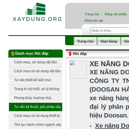
Trang chủ
Đăng sản phẩm
Đăng báo giá
Trang chủ
Gian hàng
Gi
Danh mục Hỏi đáp
Hỏi đáp
XE NÂNG 
Cách mua, sử dụng vật liệu
xây thô
XE NÂNG D
Cách mua và sử dụng vật liệu
hoàn thiện
CÔNG TY T
Tư vấn thiết kế kiến trúc
(DOOSAN HÀN
Trang trí nội thất, xử lý không
xe nâng hàng
gian
Phong thủy, hướng nhà,
đại lý phân 
hướng bếp, hướng đất
Tư vấn kỹ thuật, giải pháp xây
hiệu Doosan.
dựng
Cách mua và sử dụng thiết bị
cơ, điện lạnh
-
Xe nâng D
Thủ tục hành chính ngành xây