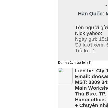
- Điện th
Hàn Quốc: Mr
Tên người gử
Nick yahoo:
Ngày gửi: 15:
Số lượt xem: 
Trả lời: 1
Danh sách trả lời (1)
Liên h
ệ
: Cty
Email: doosan
MST: 0309 34
Main Worksho
Th
ủ
Đ
ứ
c, TP
Hanoi office
+ Chuyên nh