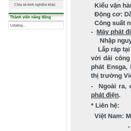
dựng
Kiểu vận ha
Chia sẻ kinh nghiệm khác
Động cơ: Dầ
Thành viên năng động
Công suất n
Udating...
-
Máy phát đ
Nhập nguy
Lắp ráp tại
với dải công
phát
Ensga,
thị trường V
- Ngoài ra,
phát điện
.
* Liên hệ:
Việt Nam: M
- Email: