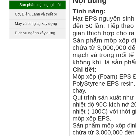
Nội dung
làm vườn
Sản phẩm nội, ngoại thất
Tính năng:
khác
Cơ, Điện, Lạnh và thiết bị
Hạt EPS nguyên sinh 
công nghệ
Máy và công cụ xây dựng
đến 50 lần. Tiếp theo 
gian thích hợp cho r
Dịch vụ ngành xây dựng
Sản phẩm mốp xốp địn
chứa từ 3,000,000 đế
mạch và trong mổi tế
không khí, là sản phẩ
Chi tiết:
Mốp xốp (Foam) EPS Đư
PolyStyrene EPS resin.
chay.
Qui trình sản xuất như
nhiệt độ 90C kích nở 20
nhiệt ( 100C) với thời
mốp xốp EPS.
Sản phẩm mốp xốp định 
chứa từ 3,000,000 đến 