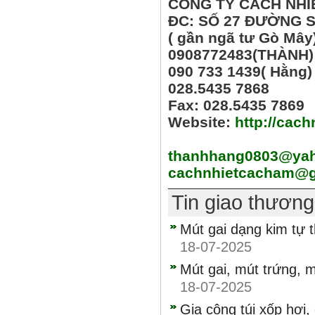
CÔNG TY CÁCH NHI
ĐC: SỐ 27 ĐƯỜNG S
( gần ngã tư Gò Mây
0908772483(THÀNH)
090 733 1439( Hằng)
028.5435 7868
Fax: 028.5435 7869
Website:
http://cac
thanhhang0803@ya
cachnhietcacham@g
Tin giao thươn
Mút gai dạng kim tự 
18-07-2025
Mút gai, mút trứng, m
18-07-2025
Gia công túi xốp hơi,