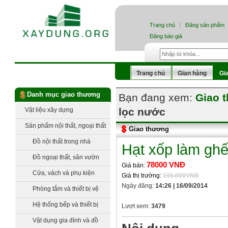
Trang chủ
Đăng sản phẩm
Đăng báo giá
Trang chủ
Gian hàng
Gi
Danh mục giao thương
Bạn đang xem:
Giao 
lọc nước
Vật liệu xây dựng
Sản phẩm nội thất, ngoại thất
Giao thương
Đồ nội thất trong nhà
Hạt xốp làm ghế
Đồ ngoại thất, sân vườn
78000 VNĐ
Giá bán:
Cửa, vách và phụ kiện
Giá thị trường:
100.000VNĐ
Ngày đăng:
14:26 | 16/09/2014
Phòng tắm và thiết bị vệ
sinh
Hệ thống bếp và thiết bị
Lượt xem:
3479
bếp
Vật dụng gia đình và đồ