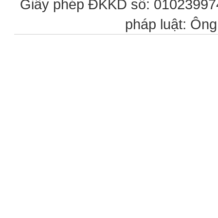
Giấy phép ĐKKD số: 0102399746
pháp luật: Ôn