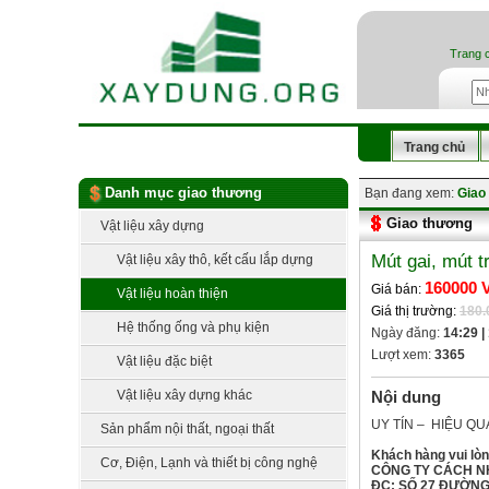
Trang 
Trang chủ
Danh mục giao thương
Bạn đang xem:
Giao
Giao thương
Vật liệu xây dựng
Mút gai, mút t
Vật liệu xây thô, kết cấu lắp dựng
160000 
Giá bán:
Vật liệu hoàn thiện
Giá thị trường:
180
Hệ thống ống và phụ kiện
Ngày đăng:
14:29 |
Lượt xem:
3365
Vật liệu đặc biệt
Vật liệu xây dựng khác
Nội dung
UY TÍN – HIỆU QU
Sản phẩm nội thất, ngoại thất
Khách hàng vui lòng
Cơ, Điện, Lạnh và thiết bị công nghệ
CÔNG TY CÁCH N
ĐC: SỐ 27 ĐƯỜNG 