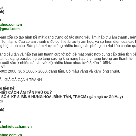
g)
nh)
9
ahoo.com.vn
@gmail.com
oam xốp có tạo hình bề mặt dạng trứng có tác dụng tiêu âm, hấp thụ âm thanh , n
.. Tóm lại, ở đâu có âm thanh ở đó có thiết bị xử lý âm học, và sự hiện diện của các 
ng hiệu quả cao. Sản phẩm được dùng nhiều trong các phòng thu đạt tiêu chuẩn quốc
ăng tiêu tán và hấp thụ âm thanh cực tốt bởi bề mặt phức hợp cung cấp diện tích 
ặt mút dạng parabon giúp tăng cường khả năng hấp thụ năng lượng âm thành từ mọi
 xuất sắc ở nhiều dải tần với độ nhiều khác nhau từ 0.8 đến 1.05Hz.
UẬT
1600x 2000; 30 x 1600 x 2000, dạng tấm. Có màu vàng và xám lông chuột.
Ả - GIÁ CẢ CẠNH TRANH
 liên hệ:
HIỆT CÁCH ÂM TÂN PHÚ QUÝ
SỐ 6, KP 8, BÌNH HƯNG HOÀ, BÌNH TÂN, TP.HCM ( gần ngã tư Gò Mây)
g)
nh)
9
cachnhietcacham.vn
ahoo.com.vn