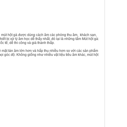
ên mút hột gà được dùng cách âm các phòng thu âm, khách sạn,
thiết bị xử lý âm học dễ thấy nhất, đó lại là những tấm Mút hột gà:
 tế, dễ thi công và giá thành thấp.
bề mặt tán âm lớn hơn và hấp thụ nhiều hơn so với các sản phẩm
 góc độ. Không giống như nhiều vật liệu tiêu âm khác, mút hột