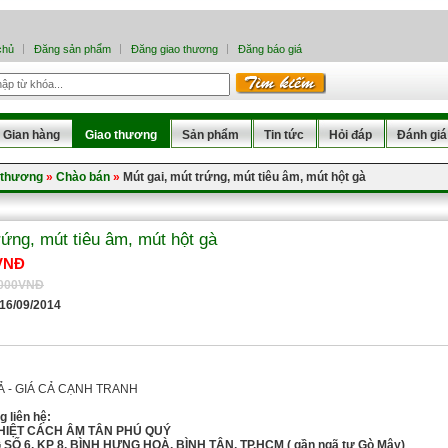
chủ
Đăng sản phẩm
Đăng giao thương
Đăng báo giá
Gian hàng
Giao thương
Sản phẩm
Tin tức
Hỏi đáp
Đánh giá
 thương
»
Chào bán
»
Mút gai, mút trứng, mút tiêu âm, mút hột gà
rứng, mút tiêu âm, mút hột gà
VNĐ
.000VNĐ
 16/09/2014
Ả - GIÁ CẢ CẠNH TRANH
 liên hệ:
HIỆT CÁCH ÂM TÂN PHÚ QUÝ
SỐ 6, KP 8, BÌNH HƯNG HOÀ, BÌNH TÂN, TP.HCM ( gần ngã tư Gò Mây)