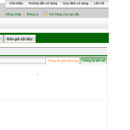
Giới thiệu
Hướng dẫn sử dụng
Quy định sử dụng
Liên hệ
Đăng nhập
Đăng ký
Giỏ hàng của bạn
(
0
)
Báo giá vật liệu
Thông tin giao thương
Thông tin liên hệ