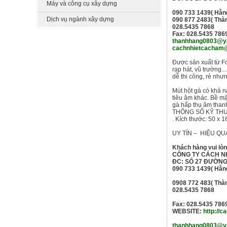
Máy và công cụ xây dựng
090 733 1439( Hằn
Dịch vụ ngành xây dựng
090 877 2483( Thà
028.5435 7868
Fax: 028.5435 786
thanhhang0803@y
cachnhietcacham
Được sản xuất từ F
rạp hát, vũ trường..
dễ thi công, rẻ như
Mút hột gà có khả n
tiêu âm khác. Bề m
gà hấp thụ âm thanh
THÔNG SỐ KỸ TH
. Kích thước: 50 x 
UY TÍN – HIỆU QU
Khách hàng vui lòng
CÔNG TY CÁCH N
ĐC: SỐ 27 ĐƯỜNG 
090 733 1439( Hằn
0908 772 483( Thà
028.5435 7868
Fax: 028.5435 786
WEBSITE:
http://
thanhhang0803@y