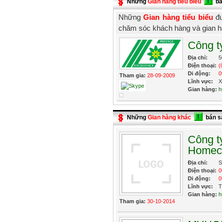
Những
Gian hàng tiểu biểu
bá
Những
Gian hàng tiểu biểu
đư
chăm sóc khách hàng và gian h
Công t
Địa chỉ:
5
Điện thoại:
(
Di động:
0
Tham gia:
28-09-2009
Lĩnh vực:
X
Gian hàng:
h
Những
Gian hàng khác
bán s
Công ty
Homecl
Địa chỉ:
S
Điện thoại:
0
Di động:
0
Lĩnh vực:
T
Gian hàng:
h
Tham gia:
30-10-2014