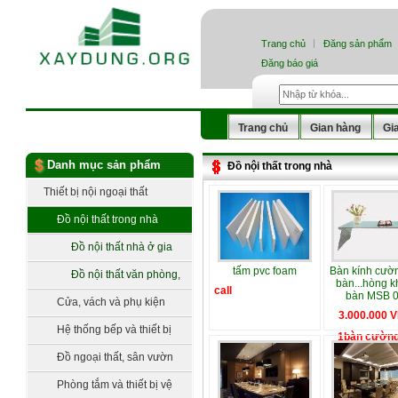
Trang chủ
Đăng sản phẩm
Đăng báo giá
Trang chủ
Gian hàng
Gi
Danh mục sản phẩm
Đồ nội thất trong nhà
Thiết bị nội ngoại thất
Đồ nội thất trong nhà
Đồ nội thất nhà ở gia
tấm pvc foam
Bàn kính cườn
đình
Đồ nội thất văn phòng,
bàn...hòng k
call
bàn MSB 
công cộng
Cửa, vách và phụ kiện
3.000.000 V
Hệ thống bếp và thiết bị
1bàn cường
bếp
Đồ ngoại thất, sân vườn
Phòng tắm và thiết bị vệ