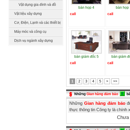
sinh
Vật dụng gia đình và đồ
bàn họp 4
bàn họp 
làm vườn
Vật liệu xây dựng
call
call
Cơ, Điện, Lạnh và các thiết bị
công nghệ
Máy móc và công cụ
Dịch vụ ngành xây dựng
bàn giám đốc 5
bàn giám đ
call
call
1
2
3
4
5
>
>>
Những
Gian hàng đảm bảo
b
Những
Gian hàng đảm bảo
đư
thực thông tin Công ty là chính 
Chưa 