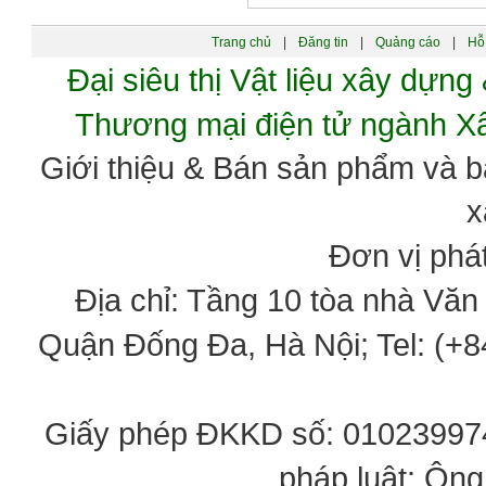
Trang chủ
|
Đăng tin
|
Quảng cáo
|
Hỗ 
Đại siêu thị Vật liệu xây dự
Thương mại điện tử ngành 
Giới thiệu & Bán sản phẩm và 
x
Đơn vị phát
Địa chỉ: Tầng 10 tòa nhà Vă
Quận Đống Đa, Hà Nội; Tel: (+84
Giấy phép ĐKKD số: 0102399746
pháp luật: Ôn