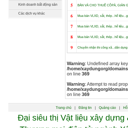
sát
5
Kinh doanh bất động sản
BÁN VÀ CHO THUÊ CÔPÀ, GIÀN 
Các dịch vụ khác
6
Mua bán VLXD, sắt, thép...hế liệu...g
7
Mua bán VLXD, sắt, thép...hế liệu...g
8
Mua bán VLXD, sắt, thép...hế liệu...g
9
Chuyên nhận thi công xâ...dân dụng
Warning
: Undefined array key
/home/xaydungorg/domains/xa
on line
369
Warning
: Attempt to read prop
/home/xaydungorg/domains/xa
on line
369
Trang chủ
|
Đăng tin
|
Quảng cáo
|
Hỗ 
Đại siêu thị Vật liệu xây dự