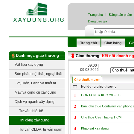
Trang chủ
Đăng sản phẩm
Đăng báo giá
Trang chủ
Gian hàng
Gi
Danh mục giao thương
Giao thương:
Kết nối doanh n
Vật liệu xây dựng
09:00 |
09.08.2026
Sản phẩm nội thất, ngoại thất
Cho thuê, mượn
Cơ, Điện, Lạnh và thiết bị
TT
Nội dung giao thương
công nghệ
Máy và công cụ xây dựng
1
CONTAINER KHO 20 FEET
Dịch vụ ngành xây dựng
2
Bán, cho thuê Container văn phòng s
Tư vấn thiết kế
3
Cho thue Cau Tháp tp HCM
Thi công xây dựng
4
Khảo sát xây dựng
Tư vấn QLDA, tư vấn giám