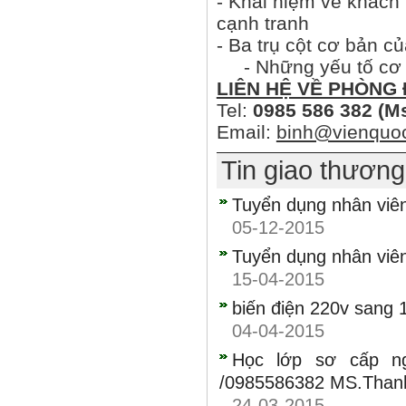
- Khái niệm về khách
cạnh tranh
- Ba trụ cột cơ bản 
- Những yếu tố cơ b
LIÊN HỆ VỀ PHÒNG
Tel:
0985 586 382 (M
Email:
binh@vienquoc
Tin giao thươn
Tuyển dụng nhân viên 
05-12-2015
Tuyển dụng nhân viê
15-04-2015
biến điện 220v sang 
04-04-2015
Học lớp sơ cấp n
/0985586382 MS.Than
24-03-2015