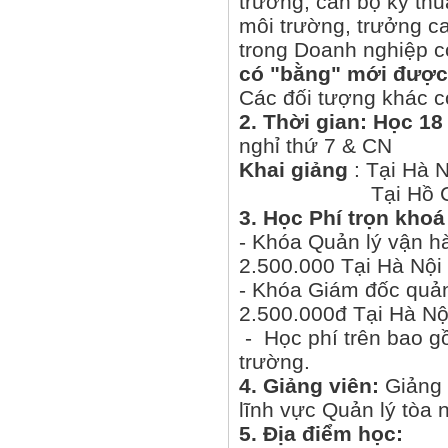
trưởng, cán bộ kỹ thu
môi trường, trưởng c
trong Doanh nghiệp c
có "bằng" mới được
Các đối tượng khác c
2. Thời gian: Học 18 
nghỉ thứ 7 & CN
Khai giảng
: Tại Hà 
Tại Hồ 
3. Học Phí
trọn khoá
- Khóa Quản lý vận h
2.500.000 Tại Hà Nội
- Khóa Giám đốc quản
2.500.000đ Tại Hà Nộ
- Học phí trên bao gồm
trường.
4. Giảng viên:
Giảng 
lĩnh vực Quản lý tòa 
5.
Địa điểm 