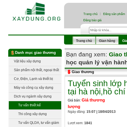
Trang chủ
Đăng sản phẩm
Đăng báo giá
Trang chủ
Gian hàng
Gi
Danh mục giao thương
Bạn đang xem:
Giao 
học quản lý vận hành
Vật liệu xây dựng
Sản phẩm nội thất, ngoại thất
Giao thương
Cơ, Điện, Lạnh và thiết bị
Tuyển sinh lớp 
công nghệ
Máy và công cụ xây dựng
tại hà nội,hồ ch
Dịch vụ ngành xây dựng
Giá thương
Giá bán:
Tư vấn thiết kế
lượng
Ngày đăng:
15:07 | 18/04/2013
Thi công xây dựng
Tư vấn QLDA, tư vấn giám
Lượt xem:
1841