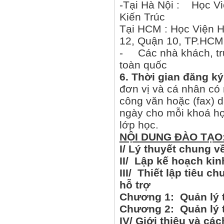
-Tại Hà Nội : Học V
Kiến Trúc
Tại HCM : Học Viện 
12, Quận 10, TP.HCM
- Các nhà khách, trườ
toàn quốc
6. Thời gian đăng ký
đơn vị và cá nhân có
công văn hoặc (fax) 
ngày cho mỗi khoá họ
lớp học.
NỘI DUNG ĐÀO TẠO
I/ Lý thuyết chung v
II/ Lập kế hoạch ki
III/ Thiết lập tiêu 
hỗ trợ
Chương 1: Quản lý 
Chương 2: Quản lý t
IV/ Giới thiệu và c