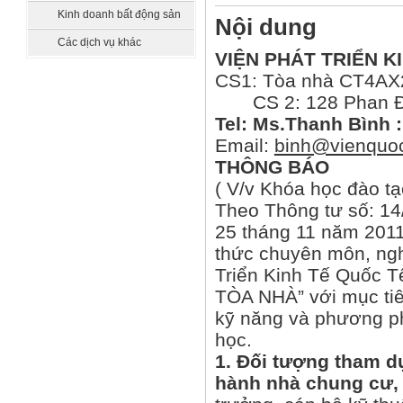
sát
Kinh doanh bất động sản
Nội dung
Các dịch vụ khác
VIỆN PHÁT TRIỂN K
CS1: Tòa nhà CT4AX2
CS 2: 128 Phan Đă
Tel: Ms.Thanh Bình :
Email:
binh@vienquoc
THÔNG BÁO
( V/v Khóa học đào 
Theo Thông tư số: 1
25 tháng 11 năm 2011
thức chuyên môn, ngh
Triển Kinh Tế Quốc T
TÒA NHÀ” với mục tiê
kỹ năng và phương ph
học.
1. Đối tượng tham d
hành nhà chung cư