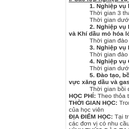
1. Nghiệp vụ kin
Thời gian 3 t
Thời gian dưới 3 
2. Nghiệp vụ Bảo 
và Khí dầu mỏ hóa l
Thời gian đào tạo
3. Nghiệp vụ Kinh
Thời gian đào tạo
4. Nghiệp vụ Cử
Thời gian dưới 10
5. Đào tạo, bồi d
vực xăng dầu và ga
Thời gian bồi dưỡn
HỌC PHÍ:
Theo thỏa t
THỜI GIAN HỌC:
Tro
của học viên
ĐỊA ĐIỂM HỌC:
Tại t
các đơn vị có nhu cầ