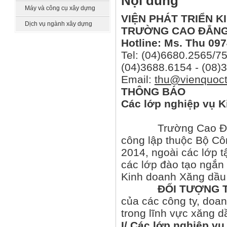
Nội dung
công nghệ
Máy và công cụ xây dựng
VIỆN PHÁT TRIỂN K
Dịch vụ ngành xây dựng
TRƯỜNG CAO ĐẲNG
Hotline: Ms. Thu 097
Tel: (04)6680.2565/75
(04)3688.6154 - (08)
Email:
thu@vienquoct
THÔNG BÁO
Các lớp nghiệp vụ 
Trường Cao Đẳng N
công lập thuộc Bộ Cô
2014, ngoài các lớp t
các lớp đào tạo ngắn 
Kinh doanh Xăng dầu 
ĐỐI TƯỢNG 
của các công ty, doa
trong lĩnh vực xăng d
I/ Các lớp nghiệp vụ