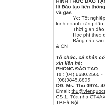
HÌNH THỨC ĐÀO TẠ
II/
Đào tạo liên thôn
và gas
Yc: Tốt nghiệp Tru
kinh doanh xăng dầu 
Thời gian đào tạ
Học phí theo quy đị
Bằng cấp sau khi t
& CN
Tổ chức, cá nhân có
xin liên hệ:
PHÒNG ĐÀO TẠO
Tel: (04) 6680.2565 -
(08)3845.8895
DĐ:
Ms. Thu 0974. 4
Email:
thu@vienquoct
CS 1: Tòa nhà CT4AX2
TP.Hà Nội