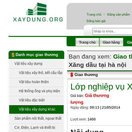
Trang chủ
Đăng sản phẩm
Đăng báo giá
Trang chủ
Gian hàng
Gi
Danh mục giao thương
Bạn đang xem:
Giao 
Xăng dầu tại hà nội
Vật liệu xây dựng
Vật liệu xây thô, kết cấu lắp
Giao thương
dựng
Vật liệu hoàn thiện
Lớp nghiệp vụ X
Hệ thống ống và phụ kiện
Giá thương
Giá bán:
Vật liệu đặc biệt
lượng
Ngày đăng:
09:13 | 21/05/2014
Vật liệu xây dựng khác
Sản phẩm nội thất, ngoại thất
Lượt xem:
1400
Cơ, Điện, Lạnh và thiết bị