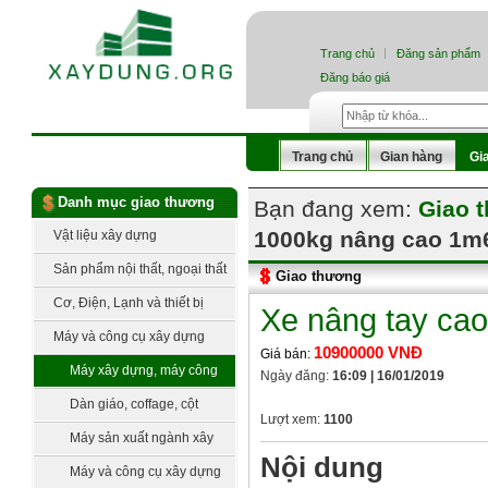
Trang chủ
Đăng sản phẩm
Đăng báo giá
Trang chủ
Gian hàng
Gi
Danh mục giao thương
Bạn đang xem:
Giao 
1000kg nâng cao 1m6
Vật liệu xây dựng
Sản phẩm nội thất, ngoại thất
Giao thương
Cơ, Điện, Lạnh và thiết bị
Xe nâng tay ca
công nghệ
Máy và công cụ xây dựng
10900000 VNĐ
Giá bán:
Máy xây dựng, máy công
Ngày đăng:
16:09 | 16/01/2019
trình
Dàn giáo, coffage, cột
Lượt xem:
1100
chống, ván khuôn
Máy sản xuất ngành xây
Nội dung
dựng
Máy và công cụ xây dựng