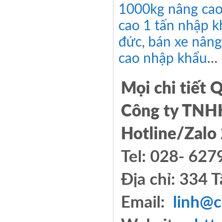
1000kg nâng ca
cao 1 tấn nhập 
đức
,
bán xe nâng
cao nhập khẩu
…
Mọi chi tiết Q
Công ty TNH
Hotline/Zalo 
Tel: 028- 6
Địa chỉ: 334 
Email:
linh@c