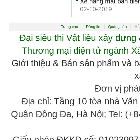
Xe nâng mặt bàn đi
02-10-2019
Trang chủ
|
Đăng tin
|
Quảng cáo
|
Hỗ 
Đại siêu thị Vật liệu xây dự
Thương mại điện tử ngành 
Giới thiệu & Bán sản phẩm và 
x
Đơn vị phát
Địa chỉ: Tầng 10 tòa nhà Vă
Quận Đống Đa, Hà Nội; Tel: (+84
Giấy phép ĐKKD số: 0102399746