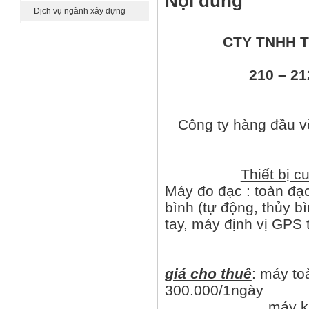
Nội dung
khác
Dịch vụ ngành xây dựng
CTY TNHH T
210 – 2
Công ty hàng đầu về
Thiết bị c
Máy đo đạc : toàn đạc
bình (tự động, thủy b
tay, máy định vị GPS 
giá cho thuê
: máy toà
300.000/1ngày
máy kinh vĩ đi