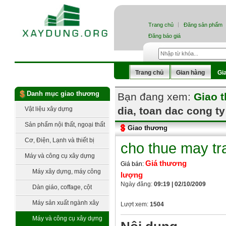
Trang chủ
Đăng sản phẩm
Đăng báo giá
Trang chủ
Gian hàng
Gi
Danh mục giao thương
Bạn đang xem:
Giao 
dia, toan dac cong t
Vật liệu xây dựng
Sản phẩm nội thất, ngoại thất
Giao thương
Cơ, Điện, Lạnh và thiết bị
cho thue may tr
công nghệ
Máy và công cụ xây dựng
Giá thương
Giá bán:
Máy xây dựng, máy công
lượng
Ngày đăng:
09:19 | 02/10/2009
trình
Dàn giáo, coffage, cột
chống, ván khuôn
Máy sản xuất ngành xây
Lượt xem:
1504
dựng
Máy và công cụ xây dựng