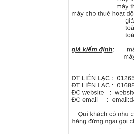
máy thuỷ bình
máy cho thuê hoạt độ
giá trên có 
toàn đạc LEIC
toàn đac TOPC
giá kiểm định
: máy 
máy kinh vĩ
máy thuỷ bì
ĐT LIÊN LẠC : 0126
ĐT LIÊN LẠC : 0168
ĐC website : websit
ĐC email : email:
Quí khách có nhu c
hàng đừng ngại gọi c
- di