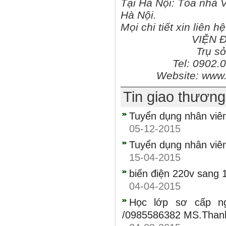
Tại Hà Nội: Tòa nhà V
Hà Nội.
Mọi chi tiết xin liên hệ
VIỆN 
Trụ sở
Tel: 0902.
Website: www.
Tin giao thươn
Tuyển dụng nhân viên 
05-12-2015
Tuyển dụng nhân viê
15-04-2015
biến điện 220v sang 
04-04-2015
Học lớp sơ cấp n
/0985586382 MS.Than