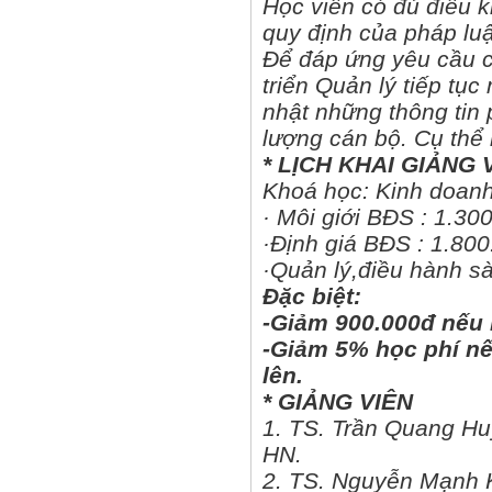
Học viên có đủ điều
quy định của pháp luậ
Để đáp ứng yêu cầu c
triển Quản lý tiếp tụ
nhật những thông tin
lượng cán bộ. Cụ thể
* LỊCH KHAI GIẢNG 
Khoá học: Kinh doanh
· Môi giới BĐS : 1.3
·Định giá BĐS : 1.80
·Quản lý,điều hành s
Đặc biệt:
-Giảm 900.000đ nếu 
-Giảm 5% học phí nế
lên.
* GIẢNG VIÊN
1. TS. Trần Quang Hu
HN.
2. TS. Nguyễn Mạnh K