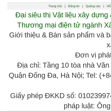
Trang chủ
|
Đăng tin
|
Quảng cáo
|
Hỗ 
Đại siêu thị Vật liệu xây dự
Thương mại điện tử ngành 
Giới thiệu & Bán sản phẩm và 
x
Đơn vị phát
Địa chỉ: Tầng 10 tòa nhà Vă
Quận Đống Đa, Hà Nội; Tel: (+84
Giấy phép ĐKKD số: 0102399746
pháp luật: Ôn