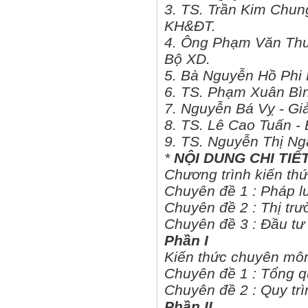
3. TS. Trần Kim Chun
KH&ĐT.
4. Ông Phạm Văn Thư
Bộ XD.
5. Bà Nguyễn Hồ Phi 
6. TS. Phạm Xuân Bìn
7. Nguyễn Bá Vỵ - Gi
8. TS. Lê Cao Tuấn -
9. TS. Nguyễn Thị Ng
*
NỘI DUNG CHI TIẾ
Chương trình kiến thứ
Chuyên đề 1 : Pháp l
Chuyên đề 2 : Thị tr
Chuyên đề 3 : Đầu tư
Phần I
Kiến thức chuyên môn
Chuyên đề 1 : Tổng qu
Chuyên đề 2 : Quy trì
Phần II