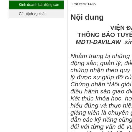
sát
Lượt xem:
1485
Kinh doanh bất động sản
Các dịch vụ khác
Nội dung
VIỆN 
THÔNG BÁO TUYỂ
MDTI-DAVILAW
xi
Nhằm trang bị những k
động sản; quản lý, đi
chứng nhận theo quy đ
lý được sự giúp đỡ c
Chứng nhận “Môi giới 
điều hành sàn giao dị
Kết thúc khóa học, họ
hiểu đúng và thực hi
giảng viên là chuyên
dẫn các kỹ năng cũng 
đối với từng vấn đề 