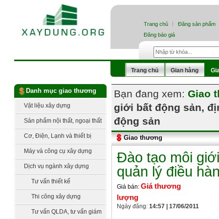
Trang chủ
Đăng sản phẩm
Đăng báo giá
Trang chủ
Gian hàng
Gi
Danh mục giao thương
Bạn đang xem:
Giao 
giới bất động sản, đ
Vật liệu xây dựng
động sản
Sản phẩm nội thất, ngoại thất
Cơ, Điện, Lạnh và thiết bị
Giao thương
công nghệ
Máy và công cụ xây dựng
Đào tạo môi giới
Dịch vụ ngành xây dựng
quản lý điều hà
Tư vấn thiết kế
Giá thương
Giá bán:
Thi công xây dựng
lượng
Ngày đăng:
14:57 | 17/06/2011
Tư vấn QLDA, tư vấn giám