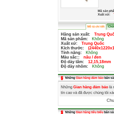
Mã sản ph
Xuất xứ:
Mô tả chi tiết
Chứ
Hãng sản xuất:
Trung Quố
Mã sản phẩm:
Không
Xuất xứ:
Trung Quốc
Kích thước:
(2440x1220x1
Tính năng:
Không
Màu sắc::
nâu / đen
Độ dày tấm:
12,15,18mm
Độ dày nhôm:
Không
Những
Gian hàng đảm bảo
bán sả
Những
Gian hàng đảm bảo
là 
tín cao và đã được chúng tôi x
Chư
Những
Gian hàng tiêu biểu
bán sả