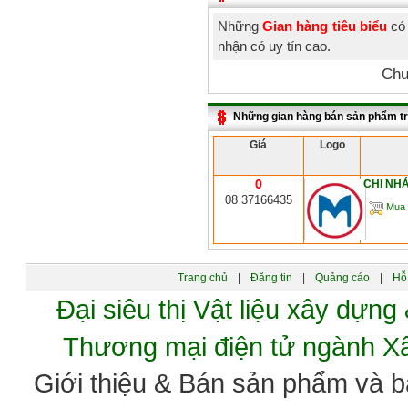
Những
Gian hàng tiêu biểu
có 
nhận có uy tín cao.
Chư
Những gian hàng bán sản phẩm t
Giá
Logo
0
CHI NH
08 37166435
Mua 
Trang chủ
|
Đăng tin
|
Quảng cáo
|
Hỗ 
Đại siêu thị Vật liệu xây dự
Thương mại điện tử ngành 
Giới thiệu & Bán sản phẩm và 