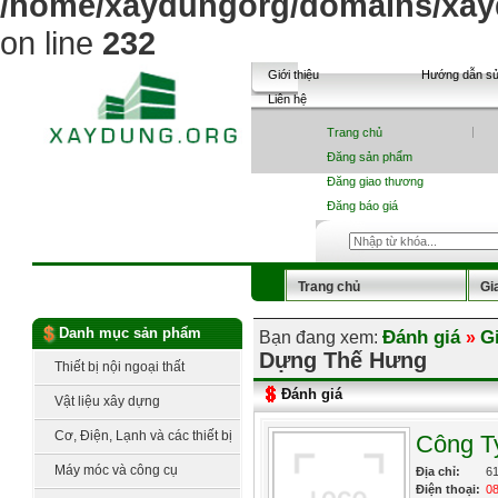
/home/xaydungorg/domains/xayd
on line
232
Giới thiệu
Hướng dẫn s
Liên hệ
Trang chủ
Đăng sản phẩm
Đăng giao thương
Đăng báo giá
Trang chủ
Gi
Sản phẩm
Tin tức
Danh mục sản phẩm
Đánh giá
G
Bạn đang xem:
»
Dựng Thế Hưng
Báo giá vật liệu
Thiết bị nội ngoại thất
Đánh giá
Vật liệu xây dựng
Cơ, Điện, Lạnh và các thiết bị
Công T
công nghệ
Máy móc và công cụ
Địa chỉ:
61
Điện thoại:
0