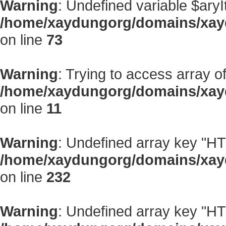
Warning
: Undefined variable $aryI
/home/xaydungorg/domains/xayd
on line
73
Warning
: Trying to access array of
/home/xaydungorg/domains/xay
on line
11
Warning
: Undefined array key "
/home/xaydungorg/domains/xayd
on line
232
Warning
: Undefined array key "