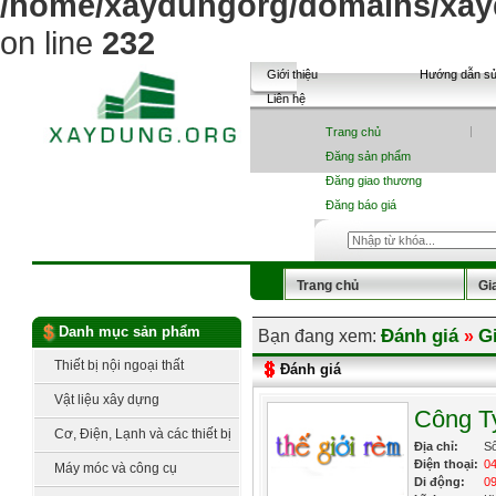
/home/xaydungorg/domains/xayd
on line
232
Giới thiệu
Hướng dẫn s
Liên hệ
Trang chủ
Đăng sản phẩm
Đăng giao thương
Đăng báo giá
Trang chủ
Gi
Sản phẩm
Tin tức
Danh mục sản phẩm
Đánh giá
G
Bạn đang xem:
»
Báo giá vật liệu
Thiết bị nội ngoại thất
Đánh giá
Vật liệu xây dựng
Công T
Cơ, Điện, Lạnh và các thiết bị
Địa chỉ:
Số
công nghệ
Điện thoại:
04
Máy móc và công cụ
Di động:
09