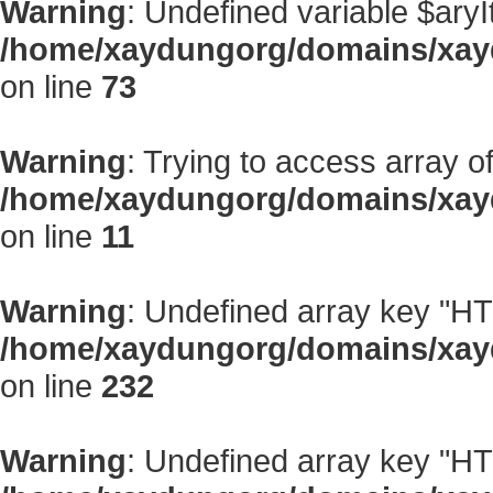
Warning
: Undefined variable $aryI
/home/xaydungorg/domains/xayd
on line
73
Warning
: Trying to access array of
/home/xaydungorg/domains/xay
on line
11
Warning
: Undefined array key "
/home/xaydungorg/domains/xayd
on line
232
Warning
: Undefined array key "