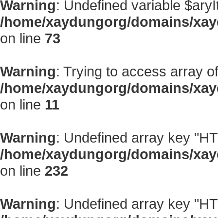
Warning
: Undefined variable $aryI
/home/xaydungorg/domains/xayd
on line
73
Warning
: Trying to access array of
/home/xaydungorg/domains/xay
on line
11
Warning
: Undefined array key "
/home/xaydungorg/domains/xayd
on line
232
Warning
: Undefined array key "