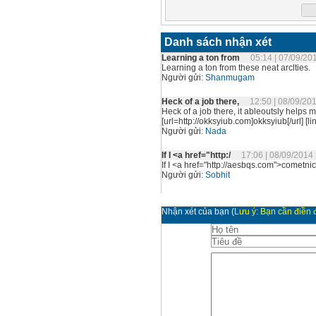
Danh sách nhận xét
Learning a ton from
05:14 | 07/09/20
Learning a ton from these neat arclties.
Người gửi:
Shanmugam
Heck of a job there,
12:50 | 08/09/20
Heck of a job there, it ableoutsly helps me
[url=http://okksyiub.com]okksyiub[/url] [li
Người gửi:
Nada
If I <a href="http:/
17:06 | 08/09/2014
If I <a href="http://aesbqs.com">cometnic
Người gửi:
Sobhit
I thank you humbly f
10:34 | 10/09/2
I thank you humbly for shnirag your wis
Nhận xét của bạn
(
Lưu ý: Bạn cần điền đ
[url=http://nvdncf.com]nvdncf[/url] [link=h
Người gửi:
Lisa
Wow! Talk about a po
11:09 | 10/09/2
Wow! Talk about a posting <a href="http
Người gửi:
Bruna