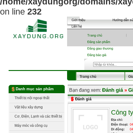
/home/xaydungorg/domains/xayd
on line
232
Giới thiệu
Hướng dẫn s
Liên hệ
Trang chủ
Đăng sản phẩm
Đăng giao thương
Đăng báo giá
Trang chủ
Gi
Sản phẩm
Tin tức
Danh mục sản phẩm
Đánh giá
G
Bạn đang xem:
»
Báo giá vật liệu
Thiết bị nội ngoại thất
Đánh giá
Vật liệu xây dựng
Công t
Cơ, Điện, Lạnh và các thiết bị
Địa chỉ:
công nghệ
Điện thoại:
0
Máy móc và công cụ
Di động:
0