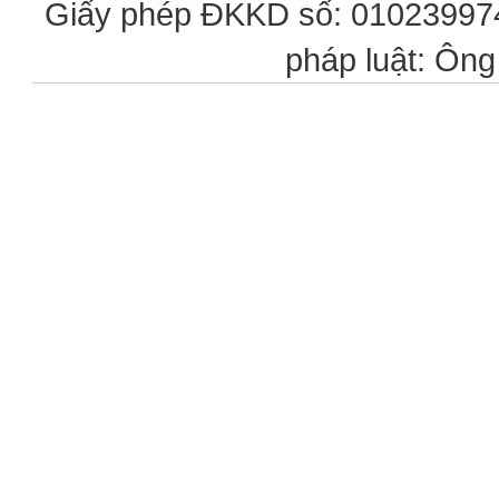
Giấy phép ĐKKD số: 0102399746
pháp luật: Ôn