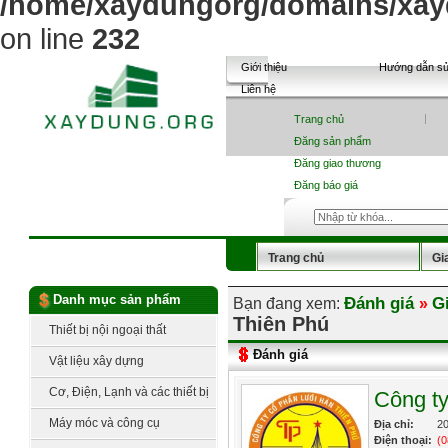
/home/xaydungorg/domains/xayd
on line
232
Giới thiệu
Hướng dẫn s
Liên hệ
Trang chủ
Đăng sản phẩm
Đăng giao thương
Đăng báo giá
Trang chủ
Gi
Sản phẩm
Tin tức
Danh mục sản phẩm
Đánh giá
G
Bạn đang xem:
»
Thiên Phú
Báo giá vật liệu
Thiết bị nội ngoại thất
Đánh giá
Vật liệu xây dựng
Cơ, Điện, Lạnh và các thiết bị
Công t
công nghệ
Máy móc và công cụ
Địa chỉ:
20
Điện thoại:
(0