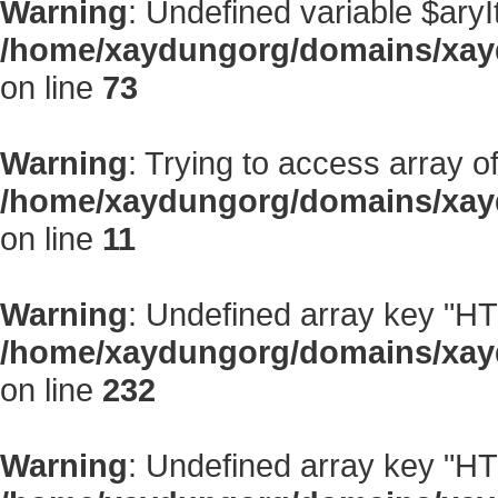
Warning
: Undefined variable $aryI
/home/xaydungorg/domains/xayd
on line
73
Warning
: Trying to access array of
/home/xaydungorg/domains/xay
on line
11
Warning
: Undefined array key "
/home/xaydungorg/domains/xayd
on line
232
Warning
: Undefined array key "