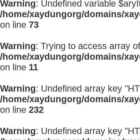
Warning
: Undefined variable $aryI
/home/xaydungorg/domains/xayd
on line
73
Warning
: Trying to access array of
/home/xaydungorg/domains/xay
on line
11
Warning
: Undefined array key "
/home/xaydungorg/domains/xayd
on line
232
Warning
: Undefined array key "