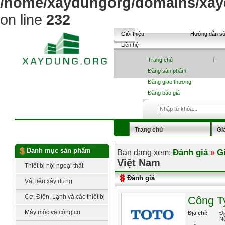
/home/xaydungorg/domains/xayd
on line
232
Giới thiệu
Hướng dẫn s
Liên hệ
Trang chủ
Đăng sản phẩm
Đăng giao thương
Đăng báo giá
Trang chủ
Gi
Sản phẩm
Tin tức
Danh mục sản phẩm
Đánh giá
G
Bạn đang xem:
»
Việt Nam
Báo giá vật liệu
Thiết bị nội ngoại thất
Đánh giá
Vật liệu xây dựng
Cơ, Điện, Lạnh và các thiết bị
Công T
công nghệ
Máy móc và công cụ
Địa chỉ:
Đị
Nộ