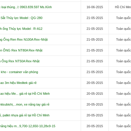
loại thùng...l: 0963.839.597 Ms.Kính
16-06-2015
Hồ Chí Min
Sắt Thủy lực Model : QG-280
21-05-2015
Toàn quố
 ống Thủy lực Model : R-A12
21-05-2015
Toàn quố
ng Ống Ren Rex N100A Rex-Nhật
21-05-2015
Toàn quố
n ỐNG Rex NT80A Rex-Nhật
21-05-2015
Toàn quố
n Ống Rex NT50A Rex-Nhật
21-05-2015
Toàn quố
 kho - container văn phòng
21-05-2015
Toàn quố
ao 3m hiệu Meditek giá rẻ
20-05-2015
Toàn quố
ao hiệu Me... giá rẻ tại Hồ Chí Minh
20-05-2015
Toàn quố
itsubishi,...mon, xe nâng tay giá rẻ
20-05-2015
Toàn quố
, pallet nhựa giá rẻ tại Hồ Chí Minh
20-05-2015
Toàn quố
nâng hiệu m...9,700-12,650-10,28x9-15
20-05-2015
Toàn quố