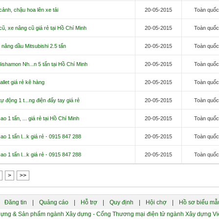
ảnh, chậu hoa lên xe tải
20-05-2015
Toàn quố
ũ, xe nâng cũ giá rẻ tại Hồ Chí Minh
20-05-2015
Toàn quố
nâng dầu Mitsubishi 2.5 tấn
20-05-2015
Toàn quố
ishamon Nh...n 5 tấn tại Hồ Chí Minh
20-05-2015
Toàn quố
allet giá rẻ kê hàng
20-05-2015
Toàn quố
ự động 1 t...ng điện đẩy tay giá rẻ
20-05-2015
Toàn quố
o 1 tấn, ... giá rẻ tại Hồ Chí Minh
20-05-2015
Toàn quố
o 1 tấn l...k giá rẻ - 0915 847 288
20-05-2015
Toàn quố
o 1 tấn l...k giá rẻ - 0915 847 288
20-05-2015
Toàn quố
>
>>
Đăng tin
|
Quảng cáo
|
Hỗ trợ
|
Quy định
|
Hội chợ
|
Hồ sơ biểu mẫ
xây dựng & Sản phẩm ngành Xây dựng - Cổng Thương mại điện tử ngành Xây dựng