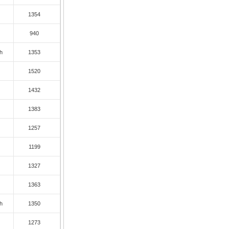
c
1354
940
h
1353
c
1520
c
1432
c
1383
c
1257
c
1199
c
1327
c
1363
h
1350
c
1273