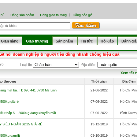
chủ
Đăng sản phẩm
Đăng giao thương
Đăng báo giá
Gian hàng
Giao thương
Sản phẩm
Tin tức
Hỏi đáp
Đánh giá
Kết nối doanh nghiệp & người tiêu dùng nhanh chóng hiệu quả
026
Loại tin
Địa điểm
Xem tất 
ao thương
Thời gian
Địa điểm
nâng mặt bà...H: 098 441 3730 Ms Linh
21-06-2022
Hồ Chí Min
500kg giá rẻ
07-06-2022
Hồ Chí Min
iêu thấp 5... 2000kg đang khuyến mãi
07-06-2022
Bình Dươn
Y SIÊU NGẮN SD25 GIÁ RẺ
13-12-2019
Hồ Chí Min
500kg gamlift
03-10-2019
Hồ Chí Min