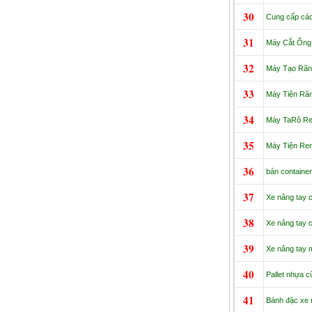
30
Cung cấp các 
31
Máy Cắt Ống 
32
Máy Tạo Rãnh
33
Máy Tiện Ră
34
Máy TaRô Re
35
Máy Tiện Re
36
bán container
37
Xe nâng tay c
38
Xe nâng tay c
39
Xe nâng tay m
40
Pallet nhựa cũ
41
Bánh đặc xe 