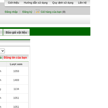
Giới thiệu
Hướng dẫn sử dụng
Quy định sử dụng
Liên hệ
Đăng nhập
Đăng ký
Giỏ hàng của bạn
(
0
)
Báo giá vật liệu
cả
|
Đăng tin của bạn
Lượt xem
h
1059
h
1469
g
1134
h
1051
h
1051