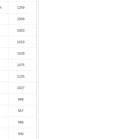
h
1259
c
1009
c
1003
c
1010
c
1029
c
1075
c
1225
c
1027
c
898
c
957
c
986
c
940