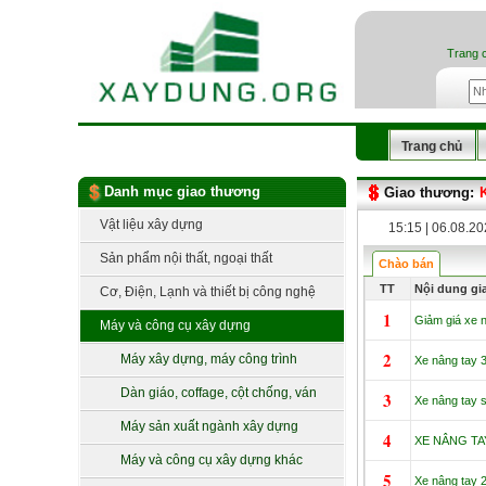
Trang 
Trang chủ
Danh mục giao thương
Giao thương:
Vật liệu xây dựng
15:15 | 06.08.2
Sản phẩm nội thất, ngoại thất
Chào bán
TT
Nội dung gi
Cơ, Điện, Lạnh và thiết bị công nghệ
1
Giảm giá xe 
Máy và công cụ xây dựng
2
Máy xây dựng, máy công trình
Xe nâng tay 3
Dàn giáo, coffage, cột chống, ván
3
Xe nâng tay s
khuôn
Máy sản xuất ngành xây dựng
4
XE NÂNG TA
Máy và công cụ xây dựng khác
5
Xe nâng tay 2