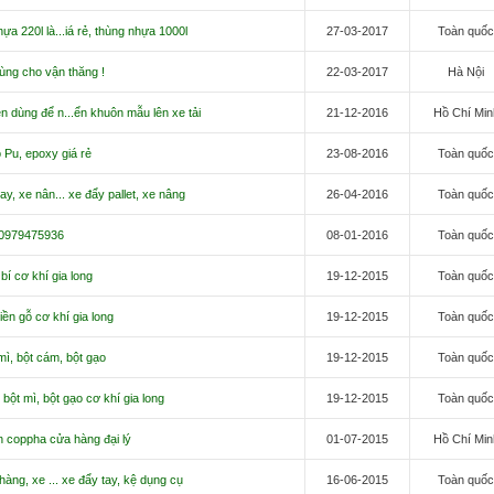
ựa 220l là...iá rẻ, thùng nhựa 1000l
27-03-2017
Toàn quố
ùng cho vận thăng !
22-03-2017
Hà Nội
 dùng để n...ển khuôn mẫu lên xe tải
21-12-2016
Hồ Chí Min
Pu, epoxy giá rẻ
23-08-2016
Toàn quố
ay, xe nân... xe đẩy pallet, xe nâng
26-04-2016
Toàn quố
 0979475936
08-01-2016
Toàn quố
bí cơ khí gia long
19-12-2015
Toàn quố
ền gỗ cơ khí gia long
19-12-2015
Toàn quố
ì, bột cám, bột gạo
19-12-2015
Toàn quố
ột mì, bột gạo cơ khí gia long
19-12-2015
Toàn quố
n coppha cửa hàng đại lý
01-07-2015
Hồ Chí Min
hàng, xe ... xe đẩy tay, kệ dụng cụ
16-06-2015
Toàn quố