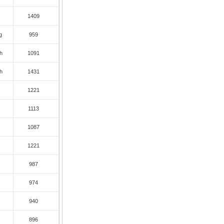
c
1409
g
959
h
1091
h
1431
c
1221
c
1113
c
1087
c
1221
c
987
c
974
c
940
c
896