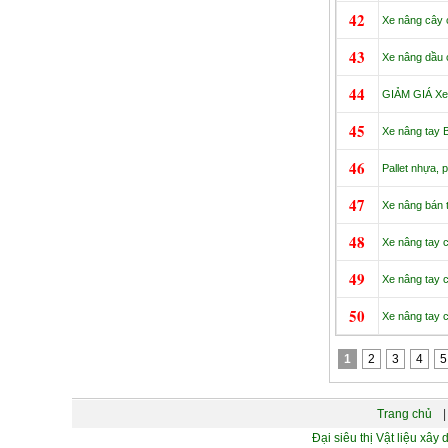
42
Xe nâng cây c
43
Xe nâng dầu c
44
GIẢM GIÁ Xe 
45
Xe nâng tay B
46
Pallet nhựa, p
47
Xe nâng bán t
48
Xe nâng tay ca
49
Xe nâng tay ca
50
Xe nâng tay ca
1
2
3
4
5
Trang chủ
|
Đại siêu thị Vật liệu 