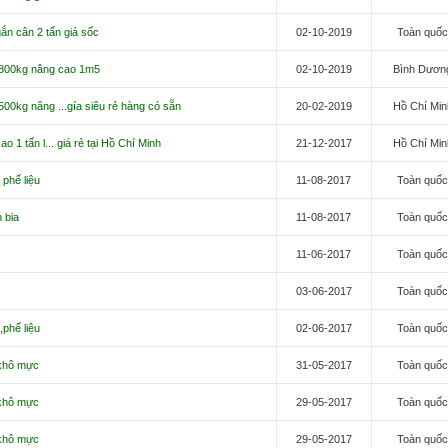
ắn cân 2 tấn giá sốc
02-10-2019
Toàn quố
800kg nâng cao 1m5
02-10-2019
Bình Dươn
00kg nâng ...gía siêu rẻ hàng có sẵn
20-02-2019
Hồ Chí Min
o 1 tấn l... giá rẻ tại Hồ Chí Minh
21-12-2017
Hồ Chí Min
phế liệu
11-08-2017
Toàn quố
 bia
11-08-2017
Toàn quố
11-06-2017
Toàn quố
03-06-2017
Toàn quố
phế liệu
02-06-2017
Toàn quố
khô mực
31-05-2017
Toàn quố
khô mực
29-05-2017
Toàn quố
khô mực
29-05-2017
Toàn quố