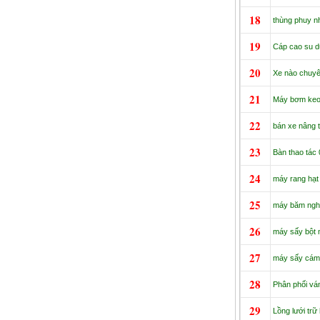
18
thùng phuy nh
19
Cáp cao su d
20
Xe nào chuyên
21
Máy bơm keo 
22
bán xe nâng t
23
Bàn thao tác
24
máy rang hạt 
25
máy băm nghi
26
máy sấy bột m
27
máy sấy cám b
28
Phân phối vá
29
Lồng lưới trữ 