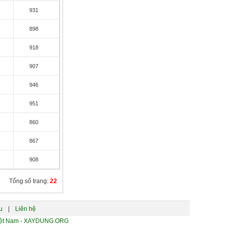
c
931
c
898
c
918
c
907
c
946
c
951
c
860
c
867
c
908
Tổng số trang:
22
u
|
Liên hệ
 Việt Nam - XAYDUNG.ORG