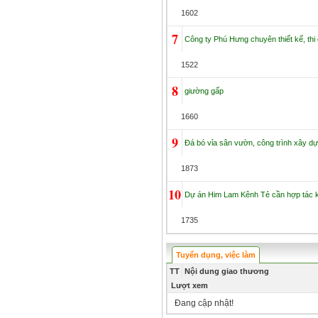
1602
7
Công ty Phú Hưng chuyên thiết kế, thi
1522
8
giường gấp
1660
9
Đá bó vỉa sân vườn, công trình xây dự
1873
10
Dự án Him Lam Kênh Tẻ cần hợp tác k
1735
Tuyển dụng, việc làm
TT
Nội dung giao thương
Lượt xem
Đang cập nhật!