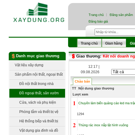
Trang chủ
Đăng sản phẩm
Đăng báo giá
Trang chủ
Gian hàng
Gi
Danh mục giao thương
Giao thương:
Kết nối doanh n
Vật liệu xây dựng
12:17 |
09.08.2026
Sản phẩm nội thất, ngoại thất
Chào bán
Đồ nội thất trong nhà
TT
Nội dung giao thương
Đồ ngoại thất, sân vườn
Lượt xem
1
Cửa, vách và phụ kiện
Chuyên làm biển quảng cáo led ma trận
Phòng tắm và thiết bị vệ
1294
sinh
Hệ thống bếp và thiết bị
2
Thùng rác inox nắp lật hình vuông
bếp
Vật dụng gia đình và đồ