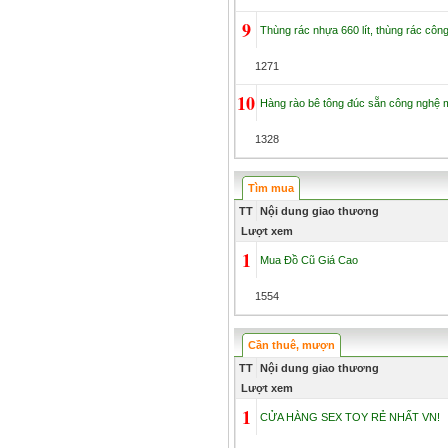
9
Thùng rác nhựa 660 lít, thùng rác công
1271
10
Hàng rào bê tông đúc sẵn công nghệ 
1328
Tìm mua
TT
Nội dung giao thương
Lượt xem
1
Mua Đồ Cũ Giá Cao
1554
Cần thuê, mượn
TT
Nội dung giao thương
Lượt xem
1
CỬA HÀNG SEX TOY RẺ NHẤT VN!