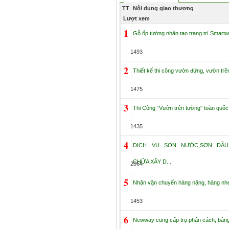
TT
Nội dung giao thương
Lượt xem
1
Gỗ ốp tường nhân tạo trang trí Smart
1493
2
Thiết kế thi công vườn đứng, vườn trê
1475
3
Thi Công “Vườn trên tường” toàn quốc
1435
4
DỊCH VỤ SƠN NƯỚC,SƠN DẦU
CHỮA XÂY D...
2064
5
Nhận vận chuyển hàng nặng, hàng nhẹ,
1453
6
Newway cung cấp trụ phân cách, bảng 