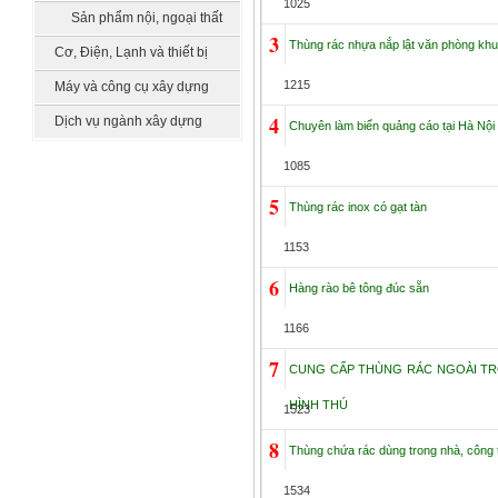
1025
làm vườn
Sản phẩm nội, ngoại thất
3
Thùng rác nhựa nắp lật văn phòng kh
khác
Cơ, Điện, Lạnh và thiết bị
công nghệ
1215
Máy và công cụ xây dựng
4
Dịch vụ ngành xây dựng
Chuyên làm biển quảng cáo tại Hà Nội
1085
5
Thùng rác inox có gạt tàn
1153
6
Hàng rào bê tông đúc sẵn
1166
7
CUNG CẤP THÙNG RÁC NGOÀI TR
HÌNH THÚ
1523
8
Thùng chứa rác dùng trong nhà, công t
1534