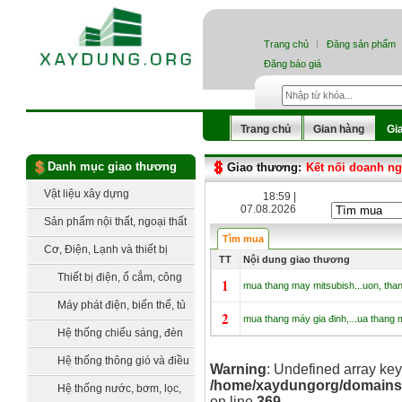
Trang chủ
Đăng sản phẩm
Đăng báo giá
Trang chủ
Gian hàng
Gi
Danh mục giao thương
Giao thương:
Kết nối doanh n
Vật liệu xây dựng
18:59 |
07.08.2026
Sản phẩm nội thất, ngoại thất
Tìm mua
Cơ, Điện, Lạnh và thiết bị
TT
Nội dung giao thương
công nghệ
Thiết bị điện, ổ cắm, công
1
mua thang may mitsubish...uon, tha
tắc
Máy phát điện, biến thế, tủ
2
mua thang máy gia đinh,...ua thang 
điện, trạm điện
Hệ thống chiếu sáng, đèn
trang trí
Hệ thống thông gió và điều
Warning
: Undefined array key
/home/xaydungorg/domains/xa
hòa không khí
Hệ thống nước, bơm, lọc,
on line
369