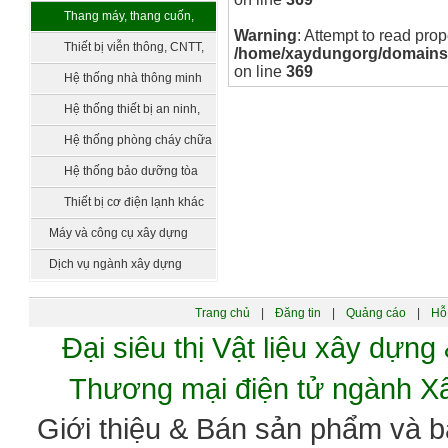
bồn chứa, xử lý nước
Thang máy, thang cuốn,
Warning
: Attempt to read prop
vận thăng
Thiết bị viễn thông, CNTT,
/home/xaydungorg/domains/xa
on line
369
truyền hình
Hệ thống nhà thông minh
smarthome
Hệ thống thiết bị an ninh,
quản lý tòa nhà
Hệ thống phòng cháy chữa
cháy
Hệ thống bảo dưỡng tòa
nhà
Thiết bị cơ điện lạnh khác
Máy và công cụ xây dựng
Dịch vụ ngành xây dựng
Trang chủ
|
Đăng tin
|
Quảng cáo
|
Hỗ 
Đại siêu thị Vật liệu xây dự
Thương mại điện tử ngành 
Giới thiệu & Bán sản phẩm và 