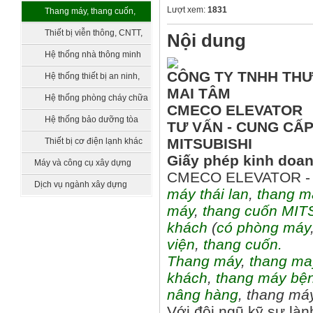
bồn chứa, xử lý nước
Lượt xem:
1831
Thang máy, thang cuốn,
vận thăng
Thiết bị viễn thông, CNTT,
Nội dung
truyền hình
Hệ thống nhà thông minh
CÔNG TY TNHH THƯƠ
smarthome
Hệ thống thiết bị an ninh,
MAI TÂM
quản lý tòa nhà
Hệ thống phòng cháy chữa
CMECO ELEVATOR
cháy
Hệ thống bảo dưỡng tòa
TƯ VẤN - CUNG CẤP
nhà
MITSUBISHI
Thiết bị cơ điện lạnh khác
Giấy phép kinh doa
Máy và công cụ xây dựng
CMECO ELEVATOR - 
Dịch vụ ngành xây dựng
máy thái lan
,
thang m
máy
,
thang cuốn
MIT
khách
(
có phòng máy
viện
,
thang cuốn.
Thang máy
,
thang ma
khách
,
thang máy bện
nâng hàng
, thang má
Với đội ngũ kỹ sư là