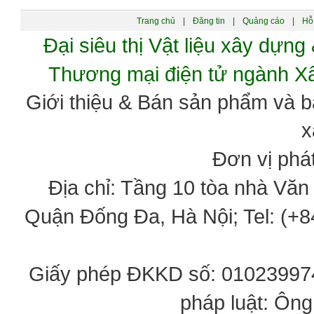
Trang chủ
|
Đăng tin
|
Quảng cáo
|
Hỗ 
Đại siêu thị Vật liệu xây dự
Thương mại điện tử ngành 
Giới thiệu & Bán sản phẩm và 
x
Đơn vị phát
Địa chỉ: Tầng 10 tòa nhà Vă
Quận Đống Đa, Hà Nội; Tel: (+84
Giấy phép ĐKKD số: 0102399746
pháp luật: Ôn