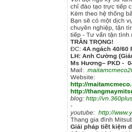
chỉ đào tạo trực tiế
Kèm theo hệ thống bảo
Bạn sẽ có một dịch vụ
chuyên nghiệp, tận t
tiếp - Tư vấn tận tình
TRÂN TRỌNG!
ĐC:
4A ngách 40/60 
LH: Anh Cường (Giá
Ms Hương– PKD - 04
Mail:
maitamcmeco2
Website:
http://maitamcmeco
http://thangmaymits
blog:
http://vn.360p
-
youtube:
http://www
Thang gia đình Mitsu
Giải pháp tiết kiệm d