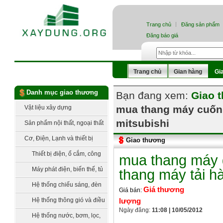
Trang chủ
Đăng sản phẩm
Đăng báo giá
Trang chủ
Gian hàng
Gi
Danh mục giao thương
Bạn đang xem:
Giao 
mua thang máy cuốn,
Vật liệu xây dựng
mitsubishi
Sản phẩm nội thất, ngoại thất
Cơ, Điện, Lạnh và thiết bị
Giao thương
công nghệ
Thiết bị điện, ổ cắm, công
mua thang máy 
tắc
Máy phát điện, biến thế, tủ
thang máy tải h
điện, trạm điện
Hệ thống chiếu sáng, đèn
Giá thương
Giá bán:
trang trí
Hệ thống thông gió và điều
lượng
Ngày đăng:
11:08 | 10/05/2012
hòa không khí
Hệ thống nước, bơm, lọc,