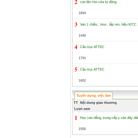
2
con lăn cho cửa tự động
1894
3
Van 1 chiều , Inox , lắp ren, hiệu KITZ
1440
4
Cầu trục ATTEC
1791
5
Cầu trục ATTEC
1602
Tuyển dụng, việc làm
TT
Nội dung giao thương
Lượt xem
1
Học cao đẳng, trung cấp y vào đây đă
1550