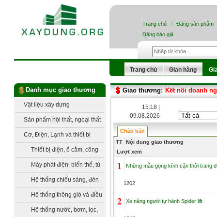
Trang chủ
Đăng sản phẩm
Đăng báo giá
Trang chủ
Gian hàng
Gi
Danh mục giao thương
Giao thương:
Kết nối doanh n
Vật liệu xây dựng
15:18 |
09.08.2026
Sản phẩm nội thất, ngoại thất
Chào bán
Cơ, Điện, Lạnh và thiết bị
TT
Nội dung giao thương
công nghệ
Thiết bị điện, ổ cắm, công
Lượt xem
1
tắc
Máy phát điện, biến thế, tủ
Những mẫu gọng kính cận thời trang dự
điện, trạm điện
Hệ thống chiếu sáng, đèn
1202
trang trí
Hệ thống thông gió và điều
2
Xe nâng người tự hành Spider lift
hòa không khí
Hệ thống nước, bơm, lọc,