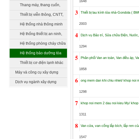
1648
bồn chứa, xử lý nước
Thang máy, thang cuốn,
3
Thiết bị lau kính tòa nhà-Gondola ( BM
vận thăng
Thiết bị viễn thông, CNTT,
truyền hình
2003
Hệ thống nhà thông minh
smarthome
4
Hệ thống thiết bị an ninh,
Dịch vụ Bảo trì, Sửa chữa Điện, Nước, 
quản lý tòa nhà
Hệ thống phòng cháy chữa
1294
cháy
Hệ thống bảo dưỡng tòa
5
Phân phối Van an toàn, Van điều áp, V
nhà
Thiết bị cơ điện lạnh khác
1858
Máy và công cụ xây dựng
6
ong mem dan khi chiu nhiet/ khop noi
Dịch vụ ngành xây dựng
1298
7
khop noi mem 2 dau noi kieu My/ khop
1311
8
Van cửa, van cổng lắp bích, lắp ren củ
1547