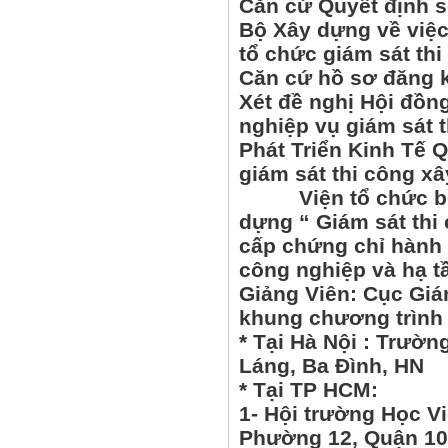
Căn cứ Quyết định 
Bộ Xây dựng về việc
tổ chức giám sát thi
Căn cứ hồ sơ đăng k
Xét đề nghị Hội đồn
nghiệp vụ giám sát 
Phát Triển Kinh Tế 
giám sát thi công x
Viện tổ chức bồi d
dựng “ Giám sát thi
cấp chứng chỉ hành 
công nghiệp và hạ tầ
Giảng Viên: Cục Giá
khung chương trình 
* Tại Hà Nội : Trườ
Láng, Ba Đình, HN
* Tại TP
1- Hội trường Học V
Phường 12, Quận 10