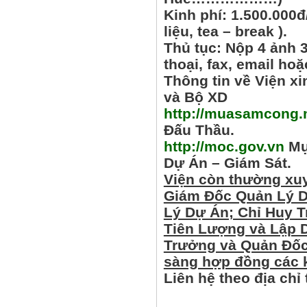
Kinh phí: 1.500.000đ
liệu, tea – break ).
Thủ tục: Nộp 4 ảnh 
thoại, fax, email ho
Thông tin về Viện x
và Bộ XD
http://muasamcong.
Đấu Thầu.
http://moc.gov.vn
Mục
Dự Án – Giám Sát.
Viện còn thường xuy
Giám Đốc Quản Lý D
Lý Dự Án; Chỉ Huy
Tiên Lượng và Lập D
Trưởng và Quản Đốc
sàng hợp đồng các k
Liên hệ theo địa chỉ