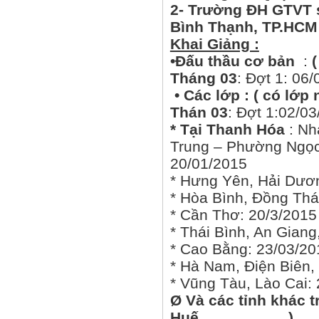
2- Trường ĐH GTVT 
Bình Thạnh, TP.HCM
Khai Giảng :
•Đấu thầu cơ bản
:
(
Tháng 03
: Đợt 1: 06
• Các lớp : ( có lớp 
Thán 03
: Đợt 1:02/0
* Tại Thanh Hóa
: Nh
Trung – Phường Ngọc
20/01/2015
* Hưng Yên, Hải Dươ
* Hòa Bình, Đồng Thá
* Cần Thơ: 2
* Thái Bình, An Giang
* Cao Bằng: 23/03/20
* Hà Nam, Điện Biên,
* Vũng Tàu, Lào Cai:
Ø
Và các tỉnh khác t
Huế………………)