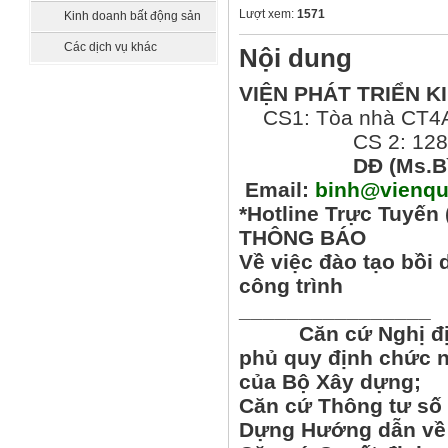
sát
Lượt xem:
1571
Kinh doanh bất động sản
Các dịch vụ khác
Nội dung
VIỆN PHÁT TRIỂN K
CS1: Tòa nhà CT4AX
CS 2: 128 Phan 
DĐ (Ms.B
Email:
binh@vienqu
*Hotline Trực Tuyến
THÔNG BÁO
Về việc đào tạo bồi
công trình
________________
Căn cứ Nghị định 
phủ quy định chức n
của Bộ Xây dựng;
Căn cứ Thông tư số 
Dựng Hướng dẫn về G