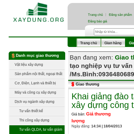
Trang chủ
Đăng sản phẩm
Đăng báo giá
Trang chủ
Gian hàng
Gi
Danh mục giao thương
Bạn đang xem:
Giao 
tạo nghiệp vụ tư vấn
Vật liệu xây dựng
/Ms.Bình:093648068
Sản phẩm nội thất, ngoại thất
Cơ, Điện, Lạnh và thiết bị
Giao thương
công nghệ
Máy và công cụ xây dựng
Khai giảng đào t
Dịch vụ ngành xây dựng
xây dựng công 
Tư vấn thiết kế
Giá thương
Giá bán:
Thi công xây dựng
lượng
Ngày đăng:
14:34 | 18/04/2013
Tư vấn QLDA, tư vấn giám