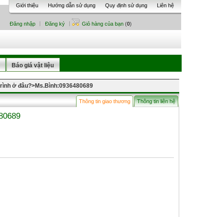
Giới thiệu
Hướng dẫn sử dụng
Quy định sử dụng
Liên hệ
Đăng nhập
Đăng ký
Giỏ hàng của bạn
(
0
)
Báo giá vật liệu
 trình ở đâu?>Ms.Bình:0936480689
Thông tin giao thương
Thông tin liên hệ
480689