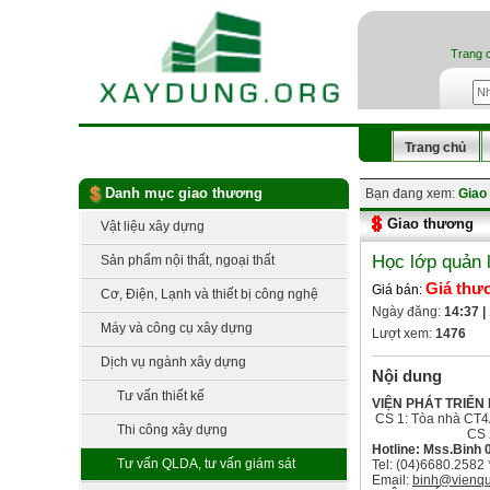
Trang 
Trang chủ
Danh mục giao thương
Bạn đang xem:
Giao
Giao thương
Vật liệu xây dựng
Học lớp quản 
Sản phẩm nội thất, ngoại thất
Giá thư
Giá bán:
Cơ, Điện, Lạnh và thiết bị công nghệ
Ngày đăng:
14:37 |
Máy và công cụ xây dựng
Lượt xem:
1476
Dịch vụ ngành xây dựng
Nội dung
Tư vấn thiết kế
VIỆN PHÁT TRIỂN
CS 1: Tòa nhà CT4A
Thi công xây dựng
CS 2: 128 Pha
Hotline: Mss.Binh 
Tư vấn QLDA, tư vấn giám sát
Tel: (04)6680.2582 
Email:
binh@vienqu