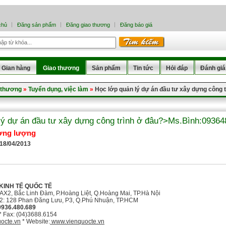
chủ
Đăng sản phẩm
Đăng giao thương
Đăng báo giá
Gian hàng
Giao thương
Sản phẩm
Tin tức
Hỏi đáp
Đánh giá
 thương
»
Tuyển dụng, việc làm
»
Học lớp quản lý dự án đầu tư xây dựng công
lý dự án đầu tư xây dựng công trình ở đâu?>Ms.Bình:0936
ơng lượng
 18/04/2013
 KINH TẾ QUỐC TẾ
X2, Bắc Linh Đàm, P.Hoàng Liệt, Q.Hoàng Mai, TP.Hà Nội
n Đăng Lưu, P3, Q.Phú Nhuận, TP.HCM
0936.480.689
* Fax: (04)3688.6154
octe.vn
* Website:
www.vienquocte.vn