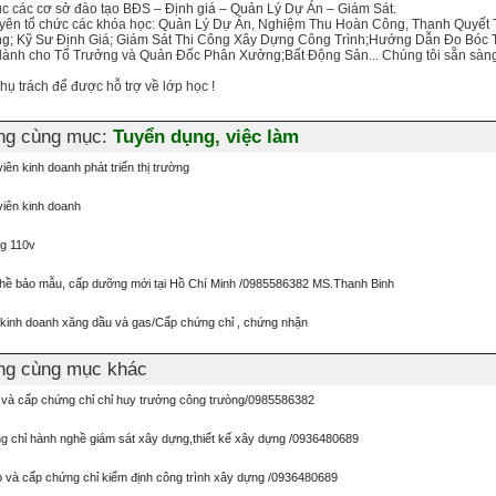
 các cơ sở đào tạo BĐS – Định giá – Quản Lý Dự Án – Giám Sát.
uyên tổ chức các khóa học: Quản Lý Dự Án, Nghiệm Thu Hoàn Công, Thanh Quyết
g; Kỹ Sư Định Giá; Giám Sát Thi Công Xây Dựng Công Trình;Hướng Dẫn Đo Bóc 
dành cho Tổ Trưởng và Quản Đốc Phân Xưởng;Bất Động Sản... Chúng tôi sẵn sàng 
hụ trách để được hỗ trợ về lớp học !
ơng cùng mục:
Tuyển dụng, việc làm
ên kinh doanh phát triển thị trường
iên kinh doanh
ng 110v
hề bảo mẫu, cấp dưỡng mới tại Hồ Chí Minh /0985586382 MS.Thanh Binh
 kinh doanh xăng dầu và gas/Cấp chứng chỉ , chứng nhận
ơng cùng mục khác
o và cấp chứng chỉ chỉ huy trưởng công trưòng/0985586382
g chỉ hành nghề giám sát xây dựng,thiết kế xây dựng /0936480689
o và cấp chứng chỉ kiểm định công trình xây dựng /0936480689