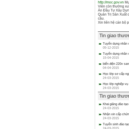
http://moc.gov.vn
Mục
Viện còn thường x
Án Đầu Tư Xây Dựn
Quản Trị Sản Xuất 
cầu.
Xin liên hệ cán bộ p
Tin giao thư
Tuyển dụng nhân vi
05-12-2015
Tuyển dụng nhân v
15-04-2015
biến điện 220v sa
04-04-2015
Học lớp sơ cấp ng
24-03-2015
Học lớp nghiệp vụ
24-03-2015
Tin giao thư
Khai giảng đào tạ
24-03-2015
Nhận xin cấp chứn
24-03-2015
Tuyển sinh đào tạ
24-03-2015