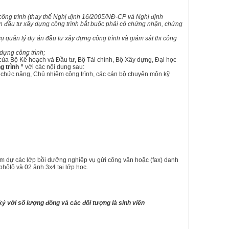
ông trình (thay thế Nghị định 16/2005/NĐ-CP và Nghị định
án đầu tư xây dựng công trình bắt buộc phải có chứng nhận, chứng
uản lý dự án đầu tư xây dựng công trình và giám sát thi công
dựng công trình;
 của Bộ Kế hoạch và Đầu tư, Bộ Tài chính, Bộ Xây dựng, Đại học
 trình ”
với các nội dung sau:
chức năng, Chủ nhiệm công trình, các cán bộ chuyên môn kỹ
am dự các lớp bồi dưỡng nghiệp vụ gửi công văn hoặc (fax) danh
hôtô và 02 ảnh 3x4 tại lớp học.
ý với số lượng đông và các đối tượng là sinh viên