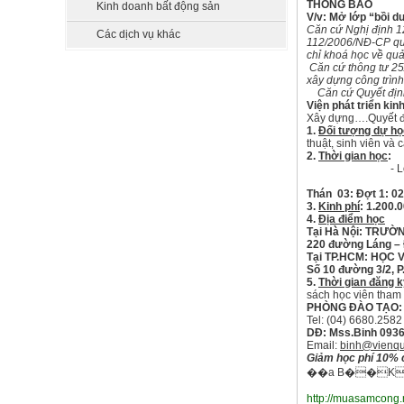
THÔNG BÁO
Kinh doanh bất động sản
V/v: Mở lớp “bồi d
Căn cứ Nghị định 1
Các dịch vụ khác
112/2006/NĐ-CP quy 
chỉ khoá học về quả
Căn cứ thông tư 25
xây dựng công trình
Căn cứ Quyết định 
Viện phát triển kin
Xây dựng….Quyết đ
1.
Đối tượng dự họ
thuật, sinh viên và
2.
Thời gian học
:
- 
- Lớp tối: 
Thán 03: Đợt 1: 02
3.
Kinh phí
:
1.200.
4.
Địa điểm học
Tại Hà Nội: TRƯ
220 đường Láng – 
Tại TP.HCM: HỌC
Số 10 đường 3/2, P
5.
Thời gian đăng k
sách học viên tham
PHÒNG ĐÀO TẠO:
Tel: (04) 6680.2582
DĐ:
Mss.Binh 0936
Email:
binh@vienqu
Giảm học phí 10% c
��a B��K�
http://muasamcong.