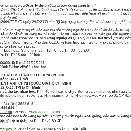
ưỡng nghiệp vụ Quản lý dự án đầu tư xây dựng công trình”
2/2009/NĐ-CP ngày 12/02/2009 của Chính phủ về quản lý dự án đầu tư xây dựng c
định về việc các tổ chức và cá nhân tham gia trực tiếp hoạt động về quản lý dự 
n lý dự án)
;
/2009/TT-BXD ngày 29/7/2009 của Bộ Xây dựng hướng dẫn về bồi dưỡng nghiệp vụ q
.
của Bộ Xây dựng về việc đào tạo bồi dưỡng nghiệp vụ Quản lý dự án đầu tư xây 
h tế quốc tế
với sự cộng tác của các Giáo sư, Tiến sĩ và các chuyên gia đầu ngành
ịnh tổ chức khóa học:
“Bồi dưỡng nghiệp vụ Quản lý dự án đầu tư xây dựng công
c
:
Giám đốc, Trưởng, Phó Ban QLDA, kế toán trưởng, Trưởng, Phó các phòng ban 
 các cá nhân có nhu cầu.
Lớp ngày: Sáng từ 8h00 – 11h, Chiều 14h00 – 17h00
Từ 18h00 – 21h00
/03/2015; Đợt 2:23/03/2015
000VNĐ/Học viên/ 1 khóa học
ỜNG ĐÀO TẠO CÁN BỘ LÊ HỒNG PHONG
Đống Đa - Hà Nội
 VIỆN HÀNH CHÍNH QUỐC GIA HỒ CHÍ MINH
.12, Q.10, TP.Hồ Chí Minh
ý và thủ tục nhập học
:
Kính đề nghị các tổ chức, đơn vị và cá nhân có nhu cầu th
 dự lớp tập huấn trước ngày khai giảng cho mỗi khoá học. Học viên nộp 01 CMND p
 - Fax: (04) 3688.6154
.480.689
octe.vn
/ Website:
www.vienquocte.vn
ho các học viên đăng ký sớm 10 ngày trước ngày khai giảng, các đơn vị đăng k
0p� ��J và Đầu Tư và Bộ XD
mpi.gov.vn
Mục các cơ sở đào tạo Nghiệp vụ Đấu Thầu.