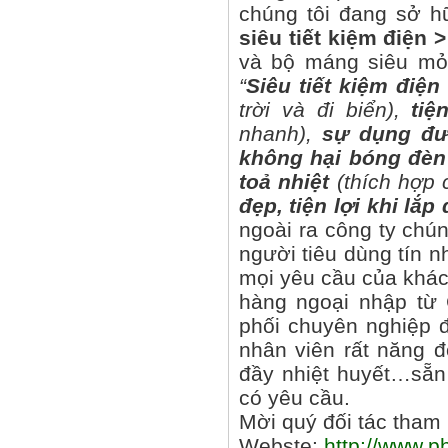
chúng tôi đang sở 
siêu tiết kiệm điện 
và bộ máng siêu mỏn
“
Siêu tiết kiệm đi
trời và đi biển),
tiệ
nhanh),
sự dụng đư
không hại bóng đè
toả nhiệt
(thích hợp 
đẹp, tiện lợi khi lắ
ngoài ra công ty chú
người tiêu dùng tín 
mọi yêu cầu của khác
hàng ngoại nhập từ
phối chuyên nghiệp đ
nhân viên rất năng 
đầy nhiệt huyết…sẵn s
có yêu cầu.
Mời quý đối tác tham 
Webste:
http://www.