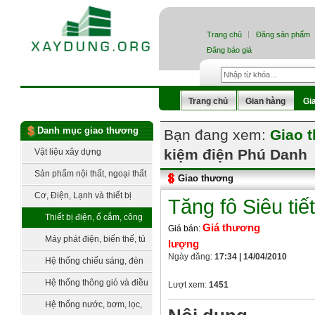
Trang chủ
Đăng sản phẩm
Đăng báo giá
Trang chủ
Gian hàng
Gi
Danh mục giao thương
Bạn đang xem:
Giao 
kiệm điện Phú Danh
Vật liệu xây dựng
Sản phẩm nội thất, ngoại thất
Giao thương
Cơ, Điện, Lạnh và thiết bị
Tăng fô Siêu ti
công nghệ
Thiết bị điện, ổ cắm, công
Giá thương
Giá bán:
tắc
Máy phát điện, biến thế, tủ
lượng
Ngày đăng:
17:34 | 14/04/2010
điện, trạm điện
Hệ thống chiếu sáng, đèn
trang trí
Hệ thống thông gió và điều
Lượt xem:
1451
hòa không khí
Hệ thống nước, bơm, lọc,