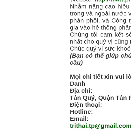
Nhằm nâng cao hiệu 
trong và ngoài nước v
phân phối, và Công t
gia vào hệ thống phâ
Chúng tôi cam kết sẽ
nhất cho quý vị cũng 
Chúc quý vị sức khoẻ
(
Bạn có thể giúp chú
cầu)
Mọi chi tiết xin vui l
Danh
Địa chỉ:
Số 8A
Tân Quý, Quận Tân 
Điện thoại:
08.
Hotline:
Mr. T
Email:
trithai.tp@gmail.co