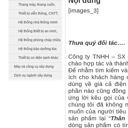
Nội dung
bồn chứa, xử lý nước
Thang máy, thang cuốn,
[images_3]
vận thăng
Thiết bị viễn thông, CNTT,
truyền hình
Hệ thống nhà thông minh
smarthome
Hệ thống thiết bị an ninh,
quản lý tòa nhà
Hệ thống phòng cháy chữa
Thưa quý đối tác….
cháy
Hệ thống bảo dưỡng tòa
Công ty TNHH – SX –
nhà
Thiết bị cơ điện lạnh khác
chào hợp tác và thàn
Máy và công cụ xây dựng
Để nhằm tìm kiếm và 
Dịch vụ ngành xây dựng
ích cho khách hàng 
dùng về giá cả điện
phần nào cũng đồng 
ứng lời kêu gọi của
chúng tôi đã không
muốn của người tiêu 
sản phẩm lại “
Thân 
dòng sản phẩm có tín