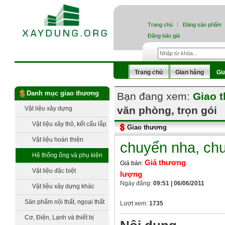
Trang chủ
Đăng sản phẩm
Đăng báo giá
Trang chủ
Gian hàng
Gi
Danh mục giao thương
Bạn đang xem:
Giao 
văn phòng, trọn gói
Vật liệu xây dựng
Vật liệu xây thô, kết cấu lắp
Giao thương
dựng
Vật liệu hoàn thiện
chuyển nha, chu
Hệ thống ống và phụ kiện
Giá thương
Giá bán:
Vật liệu đặc biệt
lượng
Ngày đăng:
09:51 | 06/06/2011
Vật liệu xây dựng khác
Sản phẩm nội thất, ngoại thất
Lượt xem:
1735
Cơ, Điện, Lạnh và thiết bị