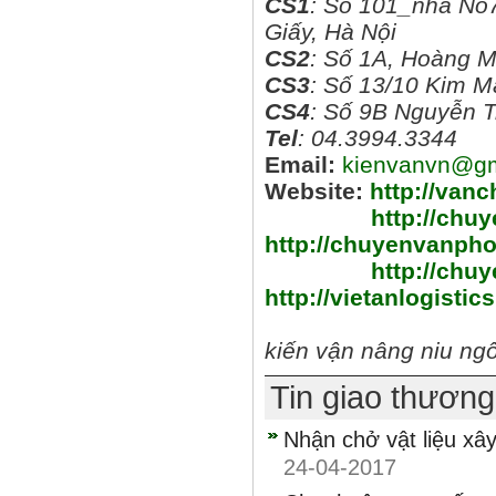
CS1
: Số 101_nhà No7
Giấy, Hà Nội
CS2
: Số 1A, Hoàng M
CS3
: Số 13/10 Kim M
CS4
: Số 9B Nguyễn T
Tel
: 04.3994.334
Email:
kienvanvn@gm
Website:
http://van
http://chuy
http://chuyenvanpho
http://chu
http://vietanlogistic
kiế
n vậ
n nâng niu ngô
Tin giao thươn
Nhận chở vật liệu xâ
24-04-2017