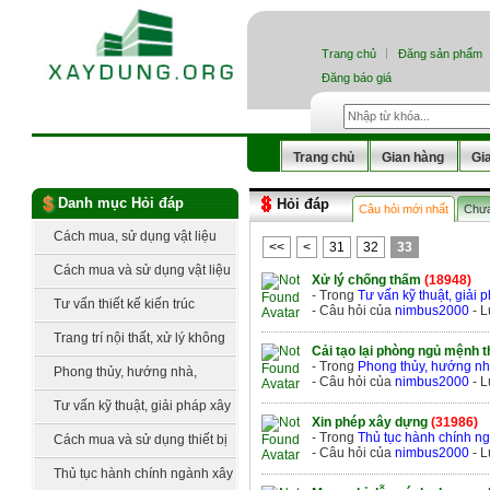
Trang chủ
Đăng sản phẩm
Đăng báo giá
Trang chủ
Gian hàng
Gi
Danh mục Hỏi đáp
Hỏi đáp
Câu hỏi mới nhất
Chưa 
Cách mua, sử dụng vật liệu
<<
<
31
32
33
xây thô
Cách mua và sử dụng vật liệu
Xử lý chống thấm
(18948)
- Trong
Tư vấn kỹ thuật, giải
hoàn thiện
Tư vấn thiết kế kiến trúc
- Câu hỏi của
nimbus2000
- L
Trang trí nội thất, xử lý không
Cải tạo lại phòng ngủ mệnh 
- Trong
Phong thủy, hướng nh
gian
Phong thủy, hướng nhà,
- Câu hỏi của
nimbus2000
- L
hướng bếp, hướng đất
Tư vấn kỹ thuật, giải pháp xây
Xin phép xây dựng
(31986)
dựng
- Trong
Thủ tục hành chính n
Cách mua và sử dụng thiết bị
- Câu hỏi của
nimbus2000
- L
cơ, điện lạnh
Thủ tục hành chính ngành xây