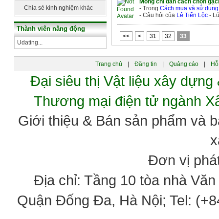
Mong chỉ dẫn cách chọn gạc
dựng
Chia sẻ kinh nghiệm khác
- Trong
Cách mua và sử dụng v
- Câu hỏi của
Lê Tiến Lộc
- Lú
Thành viên năng động
<<
<
31
32
33
Udating...
Trang chủ
|
Đăng tin
|
Quảng cáo
|
Hỗ 
Đại siêu thị Vật liệu xây dự
Thương mại điện tử ngành 
Giới thiệu & Bán sản phẩm và 
x
Đơn vị phát
Địa chỉ: Tầng 10 tòa nhà Vă
Quận Đống Đa, Hà Nội; Tel: (+84