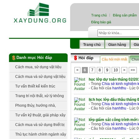
Trang chủ
Đăng sản phẩm
Đăng báo giá
Trang chủ
Gian hàng
Gi
Danh mục Hỏi đáp
Hỏi đáp
Câu hỏi mới nhất
Chưa 
Cách mua, sử dụng vật liệu
<
6
7
8
9
10
>
>>
xây thô
Cách mua và sử dụng vật liệu
học lớp dự toán tháng 02/2
- Trong
Chia sẻ kinh nghiệm 
hoàn thiện
Tư vấn thiết kế kiến trúc
- Câu hỏi của
hanhthu
- Lúc 0
Trang trí nội thất, xử lý không
lịch học lớp đấu thầu tháng
- Trong
Chia sẻ kinh nghiệm 
gian
Phong thủy, hướng nhà,
- Câu hỏi của
hanhthu
- Lúc 0
hướng bếp, hướng đất
Tư vấn kỹ thuật, giải pháp xây
lớp giám sát công trình mới
dựng
- Trong
Chia sẻ kinh nghiệm 
Cách mua và sử dụng thiết bị
- Câu hỏi của
hanhthu
- Lúc 0
cơ, điện lạnh
Thủ tục hành chính ngành xây