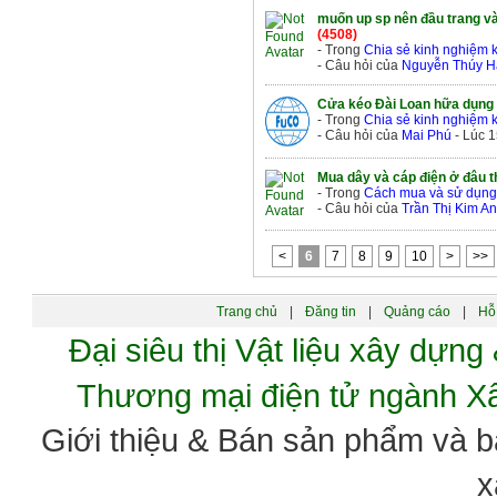
muốn up sp nên đầu trang và
(4508)
- Trong
Chia sẻ kinh nghiệm 
- Câu hỏi của
Nguyễn Thúy 
Cửa kéo Đài Loan hữa dụng
- Trong
Chia sẻ kinh nghiệm 
- Câu hỏi của
Mai Phú
- Lúc 1
Mua dây và cáp điện ở đâu t
- Trong
Cách mua và sử dụng 
- Câu hỏi của
Trần Thị Kim A
<
6
7
8
9
10
>
>>
Trang chủ
|
Đăng tin
|
Quảng cáo
|
Hỗ 
Đại siêu thị Vật liệu xây dự
Thương mại điện tử ngành 
Giới thiệu & Bán sản phẩm và 
x