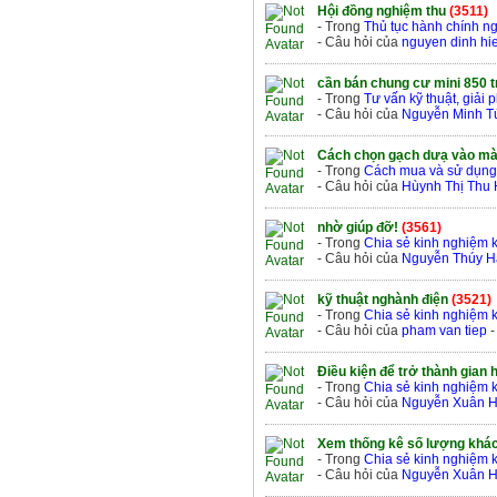
Hội đồng nghiệm thu
(3511)
- Trong
Thủ tục hành chính n
- Câu hỏi của
nguyen dinh hi
cần bán chung cư mini 850 t
- Trong
Tư vấn kỹ thuật, giải
- Câu hỏi của
Nguyễn Minh T
Cách chọn gạch dưạ vào m
- Trong
Cách mua và sử dụng 
- Câu hỏi của
Hùynh Thị Thu
nhờ giúp đỡ!
(3561)
- Trong
Chia sẻ kinh nghiệm 
- Câu hỏi của
Nguyễn Thúy 
kỹ thuật nghành điện
(3521)
- Trong
Chia sẻ kinh nghiệm 
- Câu hỏi của
pham van tiep
-
Điều kiện để trở thành gian 
- Trong
Chia sẻ kinh nghiệm 
- Câu hỏi của
Nguyễn Xuân H
Xem thống kê số lượng khá
- Trong
Chia sẻ kinh nghiệm 
- Câu hỏi của
Nguyễn Xuân H