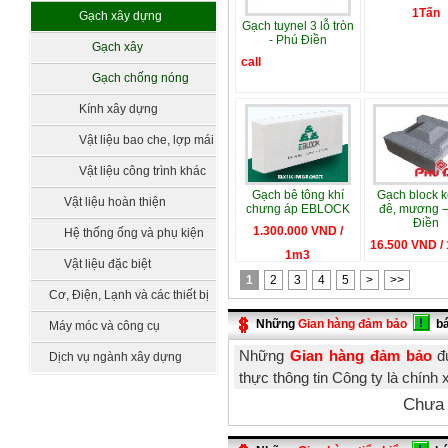
1Tấn
Gạch xây dựng
Gạch tuynel 3 lỗ tròn
- Phú Điền
Gạch xây
call
Gạch chống nóng
Kính xây dựng
Vật liệu bao che, lợp mái
Vật liệu công trình khác
Gạch bê tông khí
Gạch block k
Vật liệu hoàn thiện
chưng áp EBLOCK
đê, mương 
Điền
1.300.000 VND /
Hệ thống ống và phụ kiện
16.500 VND / 
1m3
Vật liệu đặc biệt
1
2
3
4
5
>
>>
Cơ, Điện, Lạnh và các thiết bị
công nghệ
Những
Gian hàng đảm bảo
b
Máy móc và công cụ
Những
Gian hàng đảm bảo
đư
Dịch vụ ngành xây dựng
thực thông tin Công ty là chính 
Chưa 