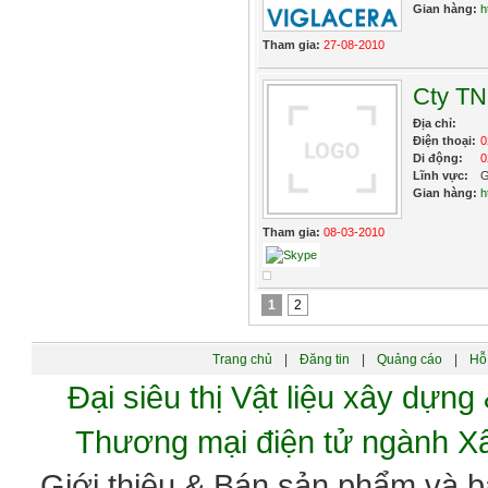
Gian hàng:
h
Tham gia:
27-08-2010
Cty T
Địa chỉ:
Điện thoại:
0
Di động:
0
Lĩnh vực:
G
Gian hàng:
h
Tham gia:
08-03-2010
1
2
Trang chủ
|
Đăng tin
|
Quảng cáo
|
Hỗ 
Đại siêu thị Vật liệu xây dự
Thương mại điện tử ngành 
Giới thiệu & Bán sản phẩm và 