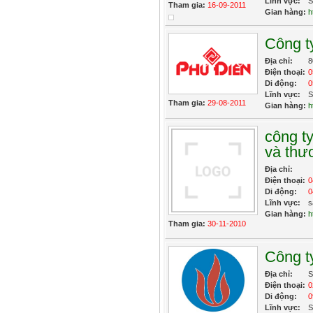
Lĩnh vực:
S
Tham gia:
16-09-2011
Gian hàng:
h
Công t
Địa chỉ:
8
Điện thoại:
0
Di động:
0
Lĩnh vực:
S
Tham gia:
29-08-2011
Gian hàng:
h
công t
và thư
Địa chỉ:
Điện thoại:
0
Di động:
0
Lĩnh vực:
s
Gian hàng:
h
Tham gia:
30-11-2010
Công t
Địa chỉ:
S
Điện thoại:
0
Di động:
0
Lĩnh vực:
S