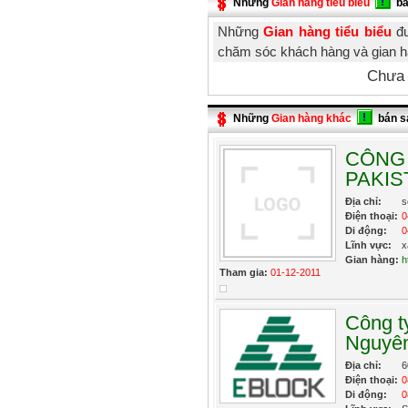
Những
Gian hàng tiểu biểu
bá
Những
Gian hàng tiểu biểu
đư
chăm sóc khách hàng và gian h
Chưa 
Những
Gian hàng khác
bán s
CÔNG 
PAKIS
Địa chỉ:
s
Điện thoại:
0
Di động:
0
Lĩnh vực:
x
Gian hàng:
h
Tham gia:
01-12-2011
Công t
Nguyê
Địa chỉ:
6
Điện thoại:
0
Di động:
0