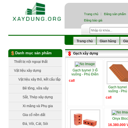
Trang chủ
Đăng sản phẩm
Đăng báo giá
Trang chủ
Gian hàng
Gi
Danh mục sản phẩm
Gạch xây dựng
Thiết bị nội ngoại thất
Gạch tuynel 3 lỗ
Vật liệu xây dựng
vuông - Phú Điền
Vật liệu xây thô, kết cấu lắp
call
Gạch tuynel 
dựng
Bê tông, vữa xây
vuông - Phú
Sắt, Thép xây dựng
call
Xi măng và Phụ gia
Gia cố nền đất
Onyx Bloc
Đá, Vôi, Cát, Sỏi
16.380.000 