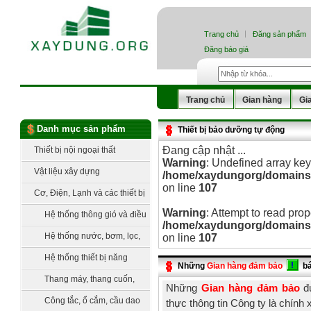
Trang chủ
Đăng sản phẩm
Đăng báo giá
Trang chủ
Gian hàng
Gi
Danh mục sản phẩm
Thiết bị bảo dưỡng tự động
Đang cập nhật ...
Thiết bị nội ngoại thất
Warning
: Undefined array key
Vật liệu xây dựng
/home/xaydungorg/domains/x
on line
107
Cơ, Điện, Lạnh và các thiết bị
Warning
: Attempt to read prop
công nghệ
Hệ thống thông gió và điều
/home/xaydungorg/domains/x
hòa không khí
Hệ thống nước, bơm, lọc,
on line
107
xử lý nước
Hệ thống thiết bị năng
Những
Gian hàng đảm bảo
b
lượng sạch
Thang máy, thang cuốn,
Những
Gian hàng đảm bảo
đư
vận thăng
Công tắc, ổ cắm, cầu dao
thực thông tin Công ty là chính 