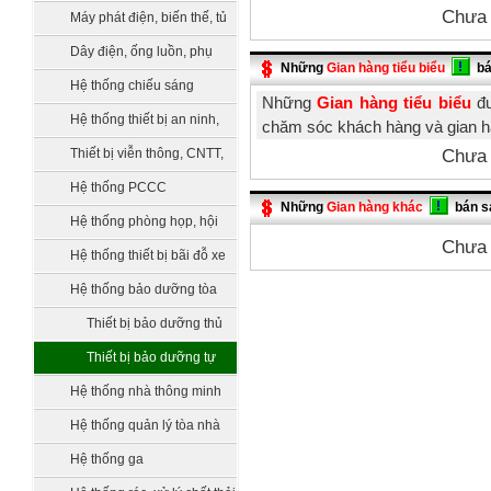
Chưa 
Máy phát điện, biến thế, tủ
điện, trạm điện
Dây điện, ống luồn, phụ
Những
Gian hàng tiểu biểu
bá
kiện
Hệ thống chiếu sáng
Những
Gian hàng tiểu biểu
đư
Hệ thống thiết bị an ninh,
chăm sóc khách hàng và gian h
an toàn
Chưa 
Thiết bị viễn thông, CNTT,
truyền hình
Hệ thống PCCC
Những
Gian hàng khác
bán s
Hệ thống phòng họp, hội
Chưa 
nghị, hội thảo
Hệ thống thiết bị bãi đỗ xe
Hệ thống bảo dưỡng tòa
nhà
Thiết bị bảo dưỡng thủ
công
Thiết bị bảo dưỡng tự
động
Hệ thống nhà thông minh
smarthome
Hệ thống quản lý tòa nhà
Hệ thống ga