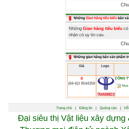
Chư
Những
Gian hàng tiêu biểu
bán sả
Những
Gian hàng tiêu biểu
có 
nhận có uy tín cao.
Chư
Những gian hàng bán sản phẩm t
Giá
Logo
0
CÔNG T
(84-4)3 8544359
Mua 
Trang chủ
|
Đăng tin
|
Quảng cáo
|
Hỗ 
Đại siêu thị Vật liệu xây dự