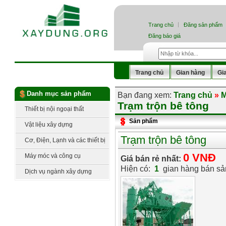
Trang chủ
Đăng sản phẩm
Đăng báo giá
Trang chủ
Gian hàng
Gi
Danh mục sản phẩm
Bạn đang xem:
Trang chủ
»
M
Trạm trộn bê tông
Thiết bị nội ngoại thất
Sản phẩm
Vật liệu xây dựng
Trạm trộn bê tông
Cơ, Điện, Lạnh và các thiết bị
công nghệ
0 VNĐ
Máy móc và công cụ
Giá bán rẻ nhất:
Hiện có:
1
gian hàng bán s
Dịch vụ ngành xây dựng