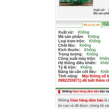
Xuất xứ:
Mã sản ph
Mô tả chi tiết
Chứ
Xuất xứ:
Không
Mã sản phẩm:
Không
Loại tram trộn:
Không
Chất liệu:
Không
Kích thước:
Không
Trọng lượng:
Không
Công suất máy trộn:
Khôn
Hệ thống điều khiển:
Khô
Tỷ lệ trộn:
Không
Băng tải cân cốt liệu:
Khô
Tính năng:
Mọi thông số kĩ
0982255971) để biết thêm chi
Những
Gian hàng đảm bảo
bán sả
Những
Gian hàng đảm bảo
là 
tín cao và đã được chúng tôi x