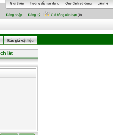
Giới thiệu
Hướng dẫn sử dụng
Quy định sử dụng
Liên hệ
Đăng nhập
Đăng ký
Giỏ hàng của bạn
(
0
)
Báo giá vật liệu
ch lát