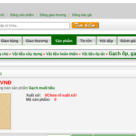
chủ
Đăng sản phẩm
Đăng giao thương
Đăng báo giá
Gian hàng
Giao thương
Sản phẩm
Tin tức
Hỏi đáp
Đánh giá
Gạch ốp, gạ
g chủ
»
Vật liệu xây dựng
»
Vật liệu hoàn thiện
»
Vật liệu ốp lát
»
u
 VNĐ
ng bán sản phẩm
Gạch muối tiêu
Xuất xứ:
0Chưa rõ xuất xứ!
Mã sản phẩm:
0