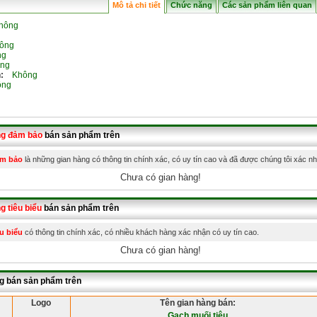
Mô tả chi tiết
Chức năng
Các sản phẩm liên quan
ông
ông
g
ng
:
Không
ng
ng đảm bảo
bán sản phẩm trên
ảm bảo
là những gian hàng có thông tin chính xác, có uy tín cao và đã được chúng tôi xác n
Chưa có gian hàng!
g tiêu biểu
bán sản phẩm trên
u biểu
có thông tin chính xác, có nhiều khách hàng xác nhận có uy tín cao.
Chưa có gian hàng!
g bán sản phẩm trên
Logo
Tên gian hàng bán:
Gạch muối tiêu