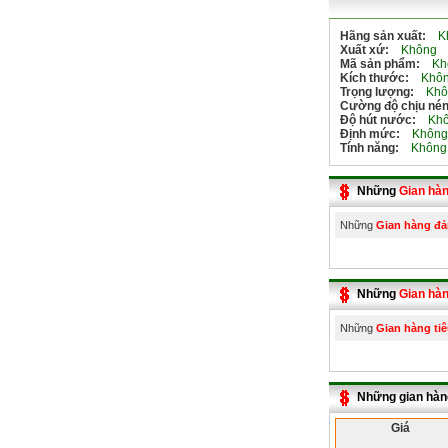
Hãng sản xuất:
Kh
Xuất xứ:
Không
Mã sản phẩm:
Kh
Kích thước:
Khôn
Trọng lượng:
Khô
Cường độ chịu nén
Độ hút nước:
Khô
Định mức:
Không
Tính năng:
Không
Những
Gian hà
Những
Gian hàng đ
Những
Gian hàn
Những
Gian hàng tiê
Những gian hàn
Giá