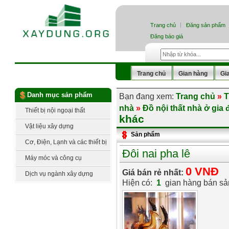
Trang chủ
Đăng sản phẩm
Đăng báo giá
Trang chủ
Gian hàng
Gi
Danh mục sản phẩm
Bạn đang xem:
Trang chủ
»
T
nhà
»
Đồ nội thất nhà ở gia 
Thiết bị nội ngoại thất
khác
Vật liệu xây dựng
Sản phẩm
Cơ, Điện, Lạnh và các thiết bị
Đôi nai pha lê
công nghệ
Máy móc và công cụ
0 VNĐ
Giá bán rẻ nhất:
Dịch vụ ngành xây dựng
Hiện có:
1
gian hàng bán s