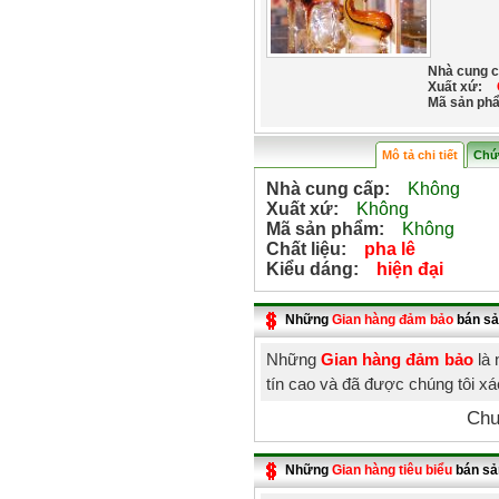
Nhà cung c
Xuất xứ:
Mã sản ph
Mô tả chi tiết
Chứ
Nhà cung cấp:
Không
Xuất xứ:
Không
Mã sản phẩm:
Không
Chất liệu:
pha lê
Kiểu dáng:
hiện đại
Những
Gian hàng đảm bảo
bán sả
Những
Gian hàng đảm bảo
là 
tín cao và đã được chúng tôi x
Chư
Những
Gian hàng tiêu biểu
bán sả