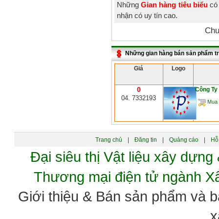
Những
Gian hàng tiêu biểu
có 
nhận có uy tín cao.
Chư
Những gian hàng bán sản phẩm t
Giá
Logo
0
Công Ty
04. 7332193
Mua 
Trang chủ
|
Đăng tin
|
Quảng cáo
|
Hỗ 
Đại siêu thị Vật liệu xây dự
Thương mại điện tử ngành 
Giới thiệu & Bán sản phẩm và 
x