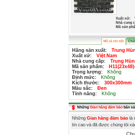
Xuất xứ:
Nhà cung c
Mã sản ph
Mô tả chi tiết
Chứ
Hãng sản xuất:
Trung Hù
Xuất xứ:
Việt Nam
Nhà cung cấp:
Trung Hùn
Mã sản phẩm:
H11(23x48)
Trọng lượng:
Không
Định mức:
Không
Kích thước:
300x300mm
Màu sắc:
Đen
Tính năng:
Không
Những
Gian hàng đảm bảo
bán sả
Những
Gian hàng đảm bảo
là 
tín cao và đã được chúng tôi x
Chư