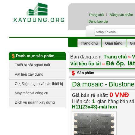
Trang chủ
Đăng sản phẩm
Đăng báo giá
Trang chủ
Gian hàng
Gi
Danh mục sản phẩm
Bạn đang xem:
Trang chủ
»
V
Đá ốp, lát
Vật liệu ốp lát
»
Thiết bị nội ngoại thất
Sản phẩm
Vật liệu xây dựng
Đá mosaic - Bluston
Cơ, Điện, Lạnh và các thiết bị
công nghệ
Máy móc và công cụ
0 VNĐ
Giá bán rẻ nhất:
Hiện có:
1
gian hàng bán s
Dịch vụ ngành xây dựng
H11(23x48)-mài hon