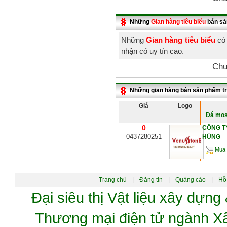
Những
Gian hàng tiêu biểu
bán sả
Những
Gian hàng tiêu biểu
có 
nhận có uy tín cao.
Chư
Những gian hàng bán sản phẩm t
Giá
Logo
Đá mos
0
CÔNG T
0437280251
HÙNG
Mua 
Trang chủ
|
Đăng tin
|
Quảng cáo
|
Hỗ 
Đại siêu thị Vật liệu xây dự
Thương mại điện tử ngành 