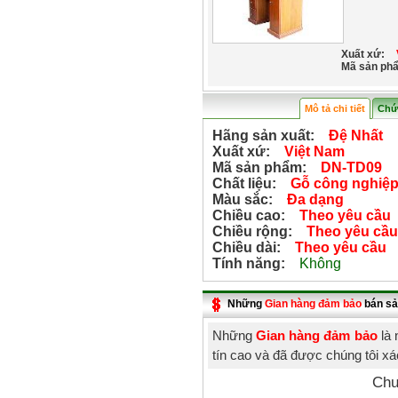
Xuất xứ:
Mã sản ph
Mô tả chi tiết
Chứ
Hãng sản xuất:
Đệ Nhất
Xuất xứ:
Việt Nam
Mã sản phẩm:
DN-TD09
Chất liệu:
Gỗ công nghiệ
Màu sắc:
Đa dạng
Chiều cao:
Theo yêu cầu
Chiều rộng:
Theo yêu cầu
Chiều dài:
Theo yêu cầu
Tính năng:
Không
Những
Gian hàng đảm bảo
bán sả
Những
Gian hàng đảm bảo
là 
tín cao và đã được chúng tôi x
Chư