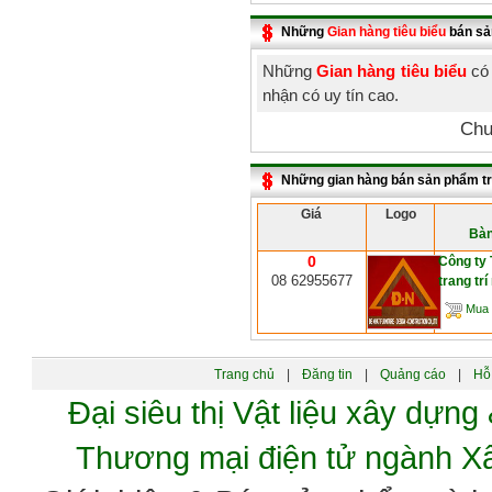
Những
Gian hàng tiêu biểu
bán sả
Những
Gian hàng tiêu biểu
có 
nhận có uy tín cao.
Chư
Những gian hàng bán sản phẩm t
Giá
Logo
Bàn
0
Công ty
08 62955677
trang trí
Mua 
Trang chủ
|
Đăng tin
|
Quảng cáo
|
Hỗ 
Đại siêu thị Vật liệu xây dự
Thương mại điện tử ngành 