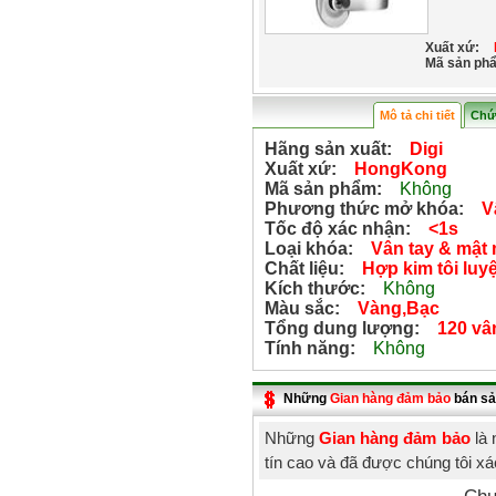
Xuất xứ:
Mã sản ph
Mô tả chi tiết
Chứ
Hãng sản xuất:
Digi
Xuất xứ:
HongKong
Mã sản phẩm:
Không
Phương thức mở khóa:
V
Tốc độ xác nhận:
<1s
Loại khóa:
Vân tay & mật
Chất liệu:
Hợp kim tôi luy
Kích thước:
Không
Màu sắc:
Vàng,Bạc
Tổng dung lượng:
120 vâ
Tính năng:
Không
Những
Gian hàng đảm bảo
bán sả
Những
Gian hàng đảm bảo
là 
tín cao và đã được chúng tôi x