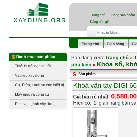
Trang chủ
Đăng sản phẩm
Đăng báo giá
Trang chủ
Gian hàng
Gi
Danh mục sản phẩm
Bạn đang xem:
Trang chủ
»
T
Khóa số, khó
phụ kiện
»
Thiết bị nội ngoại thất
Sản phẩm
Vật liệu xây dựng
Khoá vân tay DIGI 6
Cơ, Điện, Lạnh và các thiết bị
công nghệ
Máy móc và công cụ
6.588.0
Giá bán rẻ nhất:
Hiện có:
1
gian hàng bán s
Dịch vụ ngành xây dựng