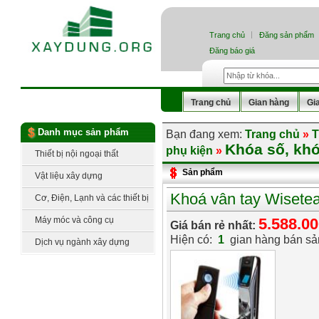
Trang chủ
Đăng sản phẩm
Đăng báo giá
Trang chủ
Gian hàng
Gi
Danh mục sản phẩm
Bạn đang xem:
Trang chủ
»
T
Khóa số, khó
phụ kiện
»
Thiết bị nội ngoại thất
Sản phẩm
Vật liệu xây dựng
Khoá vân tay Wiset
Cơ, Điện, Lạnh và các thiết bị
công nghệ
Máy móc và công cụ
5.588.0
Giá bán rẻ nhất:
Hiện có:
1
gian hàng bán s
Dịch vụ ngành xây dựng