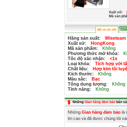
Xuất xứ:
Mã sản ph
Mô tả chi tiết
Chứ
Hãng sản xuất:
Wiseteam
Xuất xứ:
HongKong
Mã sản phẩm:
Không
Phương thức mở khóa:
Kh
Tốc độ xác nhận:
<1s
Loại khóa:
Tích hợp với tấ
Chất liệu:
Hợp kim tôi luy
Kích thước:
Không
Màu sắc:
Bạc
Tổng dung lượng:
Không
Tính năng:
Không
Những
Gian hàng đảm bảo
bán sả
Những
Gian hàng đảm bảo
là 
tín cao và đã được chúng tôi x