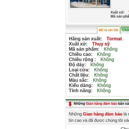
Xuất xứ:
Mã sản ph
Mô tả chi tiết
Chứ
Hãng sản xuất:
Tormat
Xuất xứ:
Thụy sỹ
Mã sản phẩm:
Không
Chiều cao:
Không
Chiều rộng :
Không
Độ dày:
Không
Loại cửa:
Không
Chất liệu:
Không
Màu sắc:
Không
Kiểu dáng:
Không
Tính năng:
Không
Những
Gian hàng đảm bảo
bán sả
Những
Gian hàng đảm bảo
là 
tín cao và đã được chúng tôi x