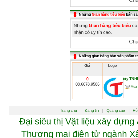
Chư
Những
Gian hàng tiêu biểu
bán sả
Những
Gian hàng tiêu biểu
có 
nhận có uy tín cao.
Chư
Những gian hàng bán sản phẩm t
Giá
Logo
0
cty TNH
08.6678.9586
Mua 
Trang chủ
|
Đăng tin
|
Quảng cáo
|
Hỗ 
Đại siêu thị Vật liệu xây dự
Thương mại điện tử ngành 