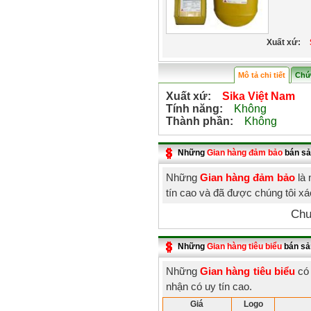
Xuất xứ:
Mô tả chi tiết
Chứ
Xuất xứ:
Sika Việt Nam
Tính năng:
Không
Thành phần:
Không
Những
Gian hàng đảm bảo
bán sả
Những
Gian hàng đảm bảo
là 
tín cao và đã được chúng tôi x
Chư
Những
Gian hàng tiêu biểu
bán sả
Những
Gian hàng tiêu biểu
có 
nhận có uy tín cao.
Giá
Logo