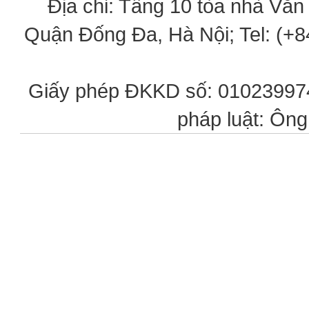
Địa chỉ: Tầng 10 tòa nhà Vă
Quận Đống Đa, Hà Nội; Tel: (+84
Giấy phép ĐKKD số: 0102399746
pháp luật: Ôn